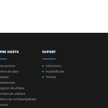
PRE HOSTX
SUPORT
ine suntem
InfoCentru
entre de date
Autentificare
ranţii
Tichete
arteneriate
ogram de afiliere
rmeni de utilizare
litica de confidenţialitate
ontact