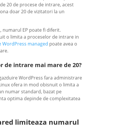
 de 20 de procese de intrare, acest
ona doar 20 de vizitatori la un
l, numarul EP poate fi diferit.
it o limita a proceselor de intrare in
e WordPress managed
poate avea o
are.
lor de intrare mai mare de 20?
 gazduire WordPress fara administrare
Linux ofera in mod obisnuit o limita a
 un numar standard, bazat pe
nta optima depinde de complexitatea
hared limiteaza numarul