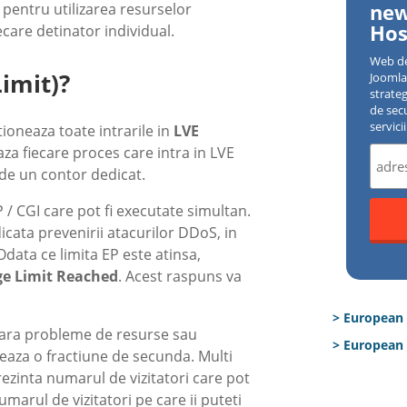
new
 pentru utilizarea resurselor
Hos
care detinator individual.
Web d
Limit)?
Joomla 
strate
de sec
servici
tioneaza toate intrarile in
LVE
aza fiecare proces care intra in LVE
 de un contor dedicat.
 / CGI care pot fi executate simultan.
cata prevenirii atacurilor DDoS, in
data ce limita EP este atinsa,
ge Limit Reached
. Acest raspuns va
> European
(fara probleme de resurse sau
> European 
eaza o fractiune de secunda. Multi
rezinta numarul de vizitatori care pot
umarul de vizitatori pe care ii puteti