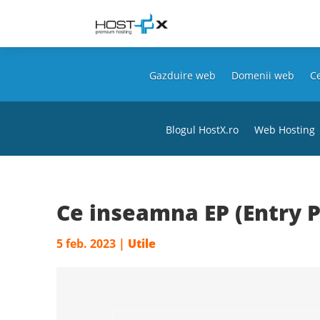
Gazduire web
Domenii web
Ce
Blogul HostX.ro
Web Hosting
Ce inseamna EP (Entry P
5 feb. 2023
|
Utile