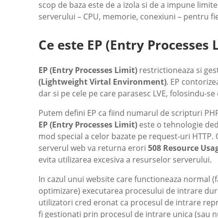
scop de baza este de a izola si de a impune limite
serverului – CPU, memorie, conexiuni – pentru fie
Ce este EP (Entry Processes 
EP (Entry Processes Limit)
restrictioneaza si ges
(Lightweight Virtal Environment)
. EP contorize
dar si pe cele pe care parasesc LVE, folosindu-se
Putem defini EP ca fiind numarul de scripturi PHP
EP (Entry Processes Limit)
este o tehnologie dedi
mod special a celor bazate pe request-uri HTTP. O
serverul web va returna erori
508 Resource Usa
evita utilizarea excesiva a resurselor serverului.
In cazul unui website care functioneaza normal 
optimizare) executarea procesului de intrare dur
utilizatori cred eronat ca procesul de intrare rep
fi gestionati prin procesul de intrare unica (sau n