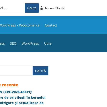

Acces Clienti
WordPress / Woocomerce
Contact
ess
SEO
WordPress
Utile
e recente
 (CVE-2026-46331):
e de privilegii în kernelul
itigare și actualizare de