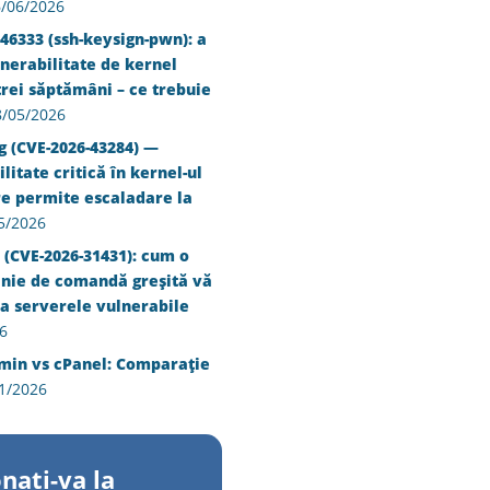
/06/2026
46333 (ssh-keysign-pwn): a
nerabilitate de kernel
trei săptămâni – ce trebuie
8/05/2026
g (CVE-2026-43284) —
litate critică în kernel-ul
re permite escaladare la
5/2026
 (CVE-2026-31431): cum o
inie de comandă greșită vă
a serverele vulnerabile
6
min vs cPanel: Comparație
1/2026
nati-va la