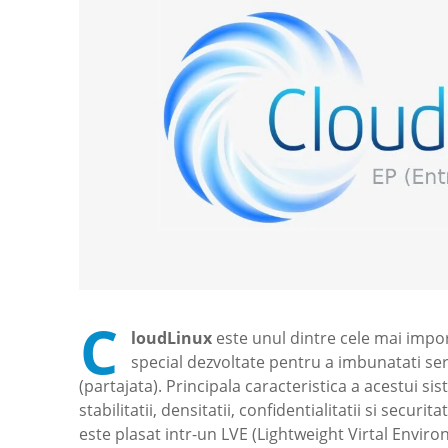
C
loudLinux
este unul dintre cele mai impo
special dezvoltate pentru a imbunatati serv
(partajata). Principala caracteristica a acestui s
stabilitatii, densitatii, confidentialitatii si securit
este plasat intr-un LVE (Lightweight Virtal Enviro