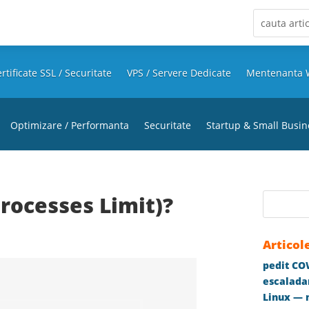
rtificate SSL / Securitate
VPS / Servere Dedicate
Mentenanta 
Optimizare / Performanta
Securitate
Startup & Small Busin
rocesses Limit)?
Articol
pedit COW
escaladar
Linux — m