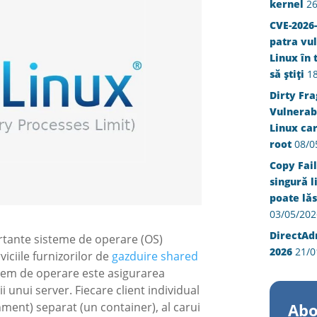
kernel
26
CVE-2026-
patra vul
Linux în 
să știți
1
Dirty Fra
Vulnerabi
Linux ca
root
08/0
Copy Fail
singură l
poate lăs
03/05/202
DirectAd
rtante sisteme de operare (OS)
2026
21/0
iciile furnizorilor de
gazduire shared
istem de operare este asigurarea
atii unui server. Fiecare client individual
nment) separat (un container), al carui
Abo