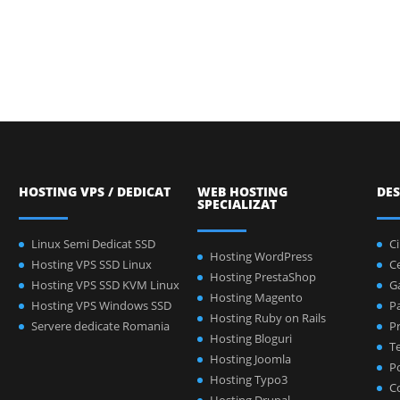
HOSTING VPS / DEDICAT
WEB HOSTING
DES
SPECIALIZAT
Linux Semi Dedicat SSD
C
Hosting WordPress
Hosting VPS SSD Linux
C
Hosting PrestaShop
Hosting VPS SSD KVM Linux
Ga
Hosting Magento
Hosting VPS Windows SSD
P
Hosting Ruby on Rails
Servere dedicate Romania
Pr
Hosting Bloguri
Te
Hosting Joomla
Po
Hosting Typo3
C