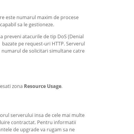
trare este numarul maxim de procese
capabil sa le gestioneze.
a preveni atacurile de tip DoS (Denial
ri bazate pe request-uri HTTP. Serverul
numarul de solicitari simultane catre
cesati zona
Resource Usage
.
orul serverului insa de cele mai multe
zduire contractat. Pentru informatii
riantele de upgrade va rugam sa ne