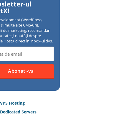
sletter-ul
tX!
evelopment (WordPress,
si multe alte CMS-uri),
gii de marketing, recomandări
uritate și noutăți despre
ile HostX direct în inbox-ul dvs.
 VPS Hosting
Dedicated Servers