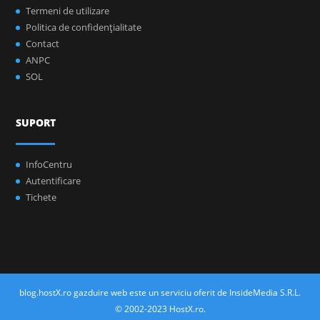
Termeni de utilizare
Politica de confidenţialitate
Contact
ANPC
SOL
SUPORT
InfoCentru
Autentificare
Tichete
blog.hostX.ro gazduire web este un serviciu oferit de InsideMedia S.R.L.
© 2002-2023 HostX.ro.