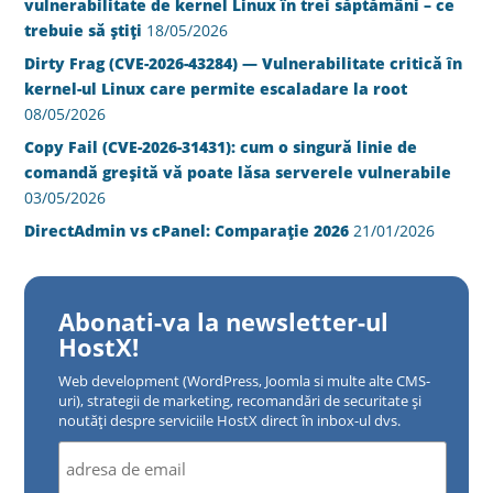
vulnerabilitate de kernel Linux în trei săptămâni – ce
trebuie să știți
18/05/2026
Dirty Frag (CVE-2026-43284) — Vulnerabilitate critică în
kernel-ul Linux care permite escaladare la root
08/05/2026
Copy Fail (CVE-2026-31431): cum o singură linie de
comandă greșită vă poate lăsa serverele vulnerabile
03/05/2026
DirectAdmin vs cPanel: Comparație 2026
21/01/2026
Abonati-va la newsletter-ul
HostX!
Web development (WordPress, Joomla si multe alte CMS-
uri), strategii de marketing, recomandări de securitate și
noutăți despre serviciile HostX direct în inbox-ul dvs.