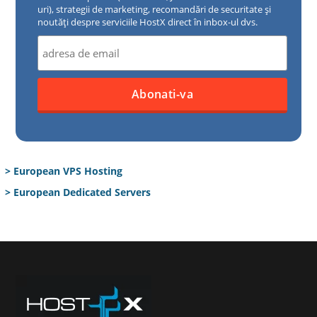
uri), strategii de marketing, recomandări de securitate și
noutăți despre serviciile HostX direct în inbox-ul dvs.
> European VPS Hosting
> European Dedicated Servers