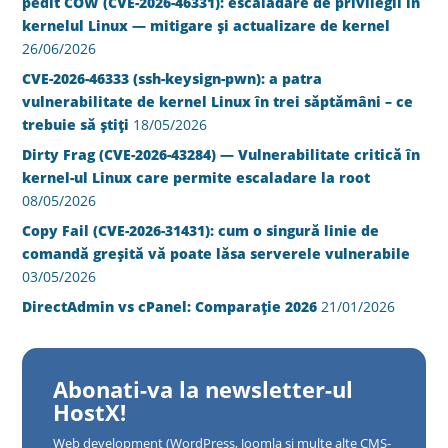
pedit COW (CVE-2026-46331): escaladare de privilegii în
kernelul Linux — mitigare și actualizare de kernel
26/06/2026
CVE-2026-46333 (ssh-keysign-pwn): a patra
vulnerabilitate de kernel Linux în trei săptămâni – ce
trebuie să știți
18/05/2026
Dirty Frag (CVE-2026-43284) — Vulnerabilitate critică în
kernel-ul Linux care permite escaladare la root
08/05/2026
Copy Fail (CVE-2026-31431): cum o singură linie de
comandă greșită vă poate lăsa serverele vulnerabile
03/05/2026
DirectAdmin vs cPanel: Comparație 2026
21/01/2026
Abonati-va la newsletter-ul
HostX!
Web development (WordPress, Joomla si multe alte CMS-