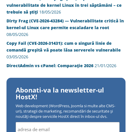
vulnerabilitate de kernel Linux în trei săptămâni – ce
trebuie să știți
18/05/2026
Dirty Frag (CVE-2026-43284) — Vulnerabilitate critică în
kernel-ul Linux care permite escaladare la root
08/05/2026
Copy Fail (CVE-2026-31431): cum o singură linie de
comandă greșită vă poate lăsa serverele vulnerabile
03/05/2026
DirectAdmin vs cPanel: Comparație 2026
21/01/2026
Abonati-va la newsletter-ul
HostX!
Web development (WordPress, Joomla si multe alte CMS-
uri), strategii de marketing, recomandări de securitate și
noutăți despre serviciile HostX direct în inbox-ul dvs.