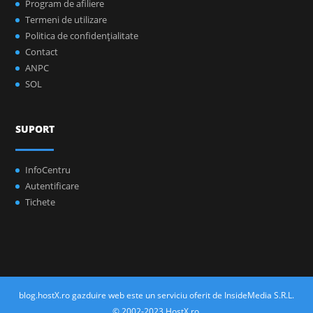
Program de afiliere
Termeni de utilizare
Politica de confidenţialitate
Contact
ANPC
SOL
SUPORT
InfoCentru
Autentificare
Tichete
blog.hostX.ro gazduire web este un serviciu oferit de InsideMedia S.R.L.
© 2002-2023 HostX.ro.