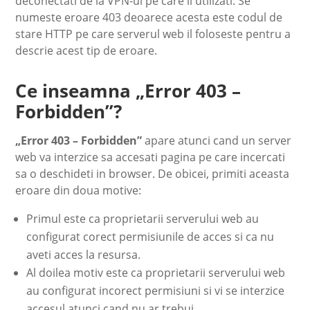
deconectati de la VPN-ul pe care il utilizati. Se
numeste eroare 403 deoarece acesta este codul de
stare HTTP pe care serverul web il foloseste pentru a
descrie acest tip de eroare.
Ce inseamna „Error 403 –
Forbidden”?
„Error 403 – Forbidden”
apare atunci cand un server
web va interzice sa accesati pagina pe care incercati
sa o deschideti in browser. De obicei, primiti aceasta
eroare din doua motive:
Primul este ca proprietarii serverului web au
configurat corect permisiunile de acces si ca nu
aveti acces la resursa.
Al doilea motiv este ca proprietarii serverului web
au configurat incorect permisiuni si vi se interzice
accesul atunci cand nu ar trebui.