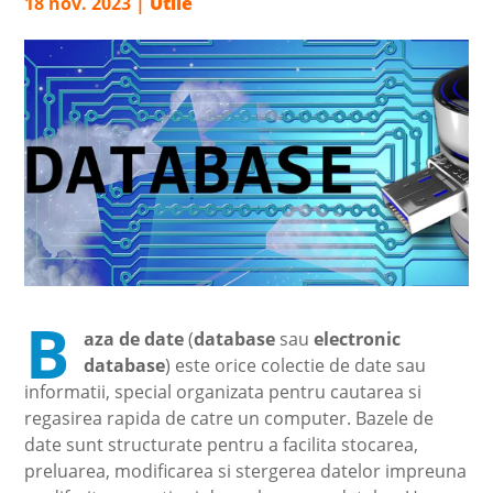
18 nov. 2023
|
Utile
B
aza de date
(
database
sau
electronic
database
) este orice colectie de date sau
informatii, special organizata pentru cautarea si
regasirea rapida de catre un computer. Bazele de
date sunt structurate pentru a facilita stocarea,
preluarea, modificarea si stergerea datelor impreuna