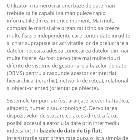
Utilizatorii numerosi ai unei baze de date mari
trebuie sa fie capabili sa manipuleze rapid
informatiile din ea in orice moment. Mai mult,
companiile mari si alte organizatii tind sa creeze
multe fisiere independente care contin date inrudite
si chiar suprapuse iar activitatile lor de prelucrare a
datelor necesita adesea conectarea datelor din mai
multe fisiere. Au fost dezvoltate mai multe tipuri
diferite de sisteme de gestionare a bazelor de date
(DBMS) pentru a raspunde acestor cerinte: flat,
hierarchical (ierarhic), network (de retea), relational
si object-oriented (orientat pe obiecte).
Sistemele timpurii au fost aranjate secvential (adica,
alfabetic, numeric sau cronologic). Dezvoltarea
dispozitivelor de stocare cu acces direct a facut
posibil accesul aleatoriu la date prin intermediul
indecsilor). In
bazele de date de tip flat,
inregistrarile sunt organizate dupa o lista simpla de