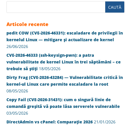
Articole recente
pedit COW (CVE-2026-46331): escaladare de privilegii în
kernelul Linux — mitigare și actualizare de kernel
26/06/2026
CVE-2026-46333 (ssh-keysign-pwn): a patra
vulnerabilitate de kernel Linux în trei săptămâni – ce
trebuie să știți
18/05/2026
Dirty Frag (CVE-2026-43284) — Vulnerabilitate critică în
kernel-ul Linux care permite escaladare la root
08/05/2026
Copy Fail (CVE-2026-31431): cum o singură linie de
comandă greșită vă poate lăsa serverele vulnerabile
03/05/2026
DirectAdmin vs cPanel: Comparație 2026
21/01/2026