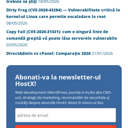
trebuie să știți
18/05/2026
Dirty Frag (CVE-2026-43284) — Vulnerabilitate critică în
kernel-ul Linux care permite escaladare la root
08/05/2026
Copy Fail (CVE-2026-31431): cum o singură linie de
comandă greșită vă poate lăsa serverele vulnerabile
03/05/2026
DirectAdmin vs cPanel: Comparație 2026
21/01/2026
Abonati-va la newsletter-ul
HostX!
Web development (WordPress, Joomla si multe alte CMS-
uri), strategii de marketing, recomandări de securitate și
noutăți despre serviciile HostX direct în inbox-ul dvs.