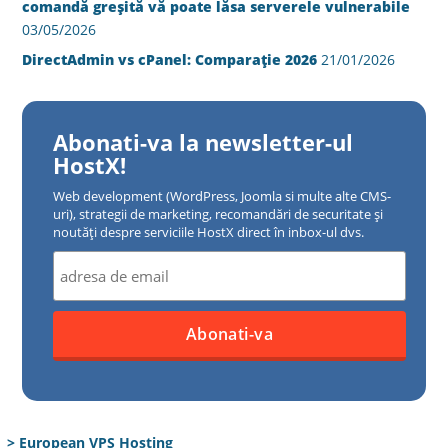
comandă greșită vă poate lăsa serverele vulnerabile
03/05/2026
DirectAdmin vs cPanel: Comparație 2026
21/01/2026
Abonati-va la newsletter-ul
HostX!
Web development (WordPress, Joomla si multe alte CMS-
uri), strategii de marketing, recomandări de securitate și
noutăți despre serviciile HostX direct în inbox-ul dvs.
> European VPS Hosting