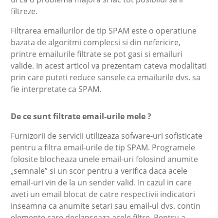
filtreze.
Filtrarea emailurilor de tip SPAM este o operatiune
bazata de algoritmi complecsi si din nefericire,
printre emailurile filtrate se pot gasi si emailuri
valide. In acest articol va prezentam cateva modalitati
prin care puteti reduce sansele ca emailurile dvs. sa
fie interpretate ca SPAM.
De ce sunt filtrate email-urile mele ?
Furnizorii de servicii utilizeaza sofware-uri sofisticate
pentru a filtra email-urile de tip SPAM. Programele
folosite blocheaza unele email-uri folosind anumite
„semnale” si un scor pentru a verifica daca acele
email-uri vin de la un sender valid. In cazul in care
aveti un email blocat de catre respectivii indicatori
inseamna ca anumite setari sau email-ul dvs. contin
elemente care declanseaza acele filtre. Pentru a