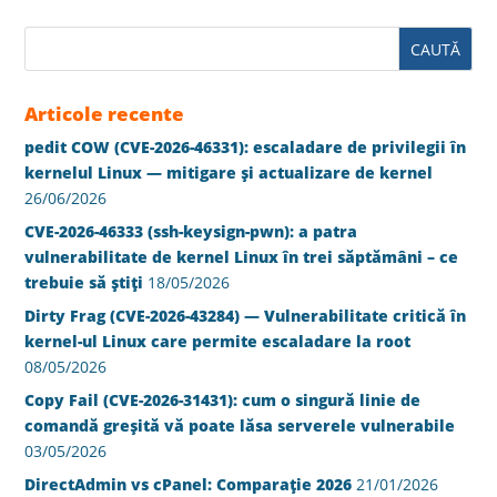
Articole recente
pedit COW (CVE-2026-46331): escaladare de privilegii în
kernelul Linux — mitigare și actualizare de kernel
26/06/2026
CVE-2026-46333 (ssh-keysign-pwn): a patra
vulnerabilitate de kernel Linux în trei săptămâni – ce
trebuie să știți
18/05/2026
Dirty Frag (CVE-2026-43284) — Vulnerabilitate critică în
kernel-ul Linux care permite escaladare la root
08/05/2026
Copy Fail (CVE-2026-31431): cum o singură linie de
comandă greșită vă poate lăsa serverele vulnerabile
03/05/2026
DirectAdmin vs cPanel: Comparație 2026
21/01/2026