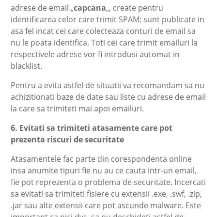
adrese de email „
capcana
„, create pentru
identificarea celor care trimit SPAM; sunt publicate in
asa fel incat cei care colecteaza conturi de email sa
nu le poata identifica. Toti cei care trimit emailuri la
respectivele adrese vor fi introdusi automat in
blacklist.
Pentru a evita astfel de situatii va recomandam sa nu
achizitionati baze de date sau liste cu adrese de email
la care sa trimiteti mai apoi emailuri.
6. Evitati sa trimiteti atasamente care pot
prezenta riscuri de securitate
Atasamentele fac parte din corespondenta online
insa anumite tipuri fie nu au ce cauta intr-un email,
fie pot reprezenta o problema de securitate. Incercati
sa evitati sa trimiteti fisiere cu extensii .exe, .swf, .zip,
.jar sau alte extensii care pot ascunde malware. Este
important ca nici dvs. sa nu deschideti astfel de