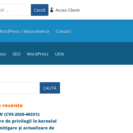

Acces Clienti
WordPress / Woocomerce
Contact
ess
SEO
WordPress
Utile
e recente
 (CVE-2026-46331):
e de privilegii în kernelul
itigare și actualizare de