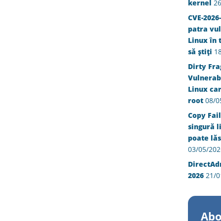
kernel
26
CVE-2026-
patra vul
Linux în 
să știți
1
Dirty Fra
Vulnerabi
Linux ca
root
08/0
Copy Fail
singură l
poate lăs
03/05/202
DirectAd
2026
21/0
Abo