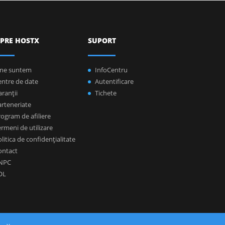
PRE HOSTX
SUPORT
ine suntem
InfoCentru
entre de date
Autentificare
ranţii
Tichete
arteneriate
ogram de afiliere
rmeni de utilizare
litica de confidenţialitate
ontact
NPC
OL