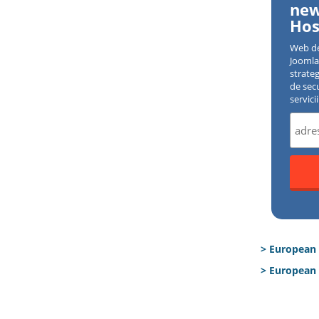
new
Hos
Web d
Joomla 
strate
de sec
servici
> European
> European 