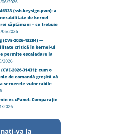
/06/2026
46333 (ssh-keysign-pwn): a
nerabilitate de kernel
trei săptămâni – ce trebuie
8/05/2026
g (CVE-2026-43284) —
litate critică în kernel-ul
re permite escaladare la
5/2026
 (CVE-2026-31431): cum o
inie de comandă greșită vă
a serverele vulnerabile
6
min vs cPanel: Comparație
1/2026
nati-va la