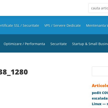
rtificate SSL / Securitate
VPS / Servere Dedicate
Mentenanta 
Optimizare / Performanta
Securitate
Startup & Small Busin
38_1280
Articol
pedit COW
escaladar
Linux — m