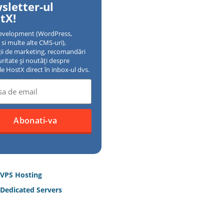
sletter-ul
tX!
evelopment (WordPress,
si multe alte CMS-uri),
gii de marketing, recomandări
uritate și noutăți despre
ile HostX direct în inbox-ul dvs.
 VPS Hosting
Dedicated Servers