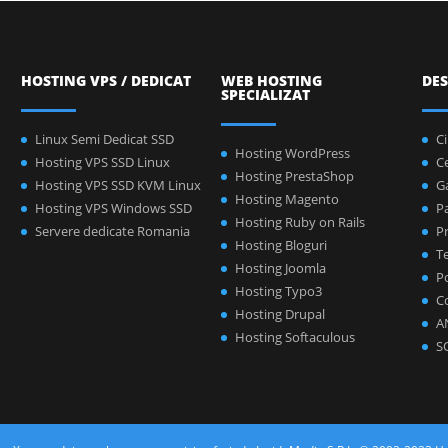
HOSTING VPS / DEDICAT
WEB HOSTING
DES
SPECIALIZAT
Linux Semi Dedicat SSD
C
Hosting WordPress
Hosting VPS SSD Linux
C
Hosting PrestaShop
Hosting VPS SSD KVM Linux
Ga
Hosting Magento
Hosting VPS Windows SSD
P
Hosting Ruby on Rails
Servere dedicate Romania
Pr
Hosting Bloguri
Te
Hosting Joomla
Po
Hosting Typo3
C
Hosting Drupal
A
Hosting Softaculous
S