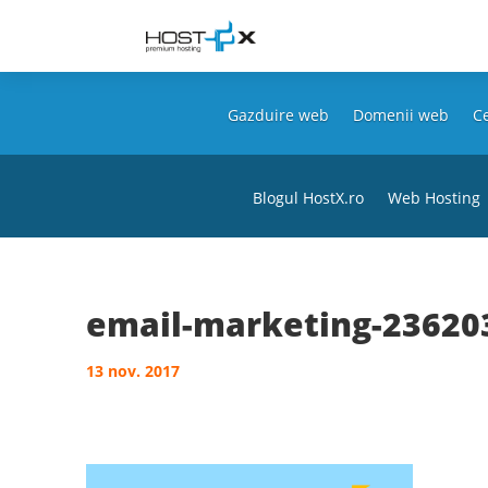
Gazduire web
Domenii web
Ce
Blogul HostX.ro
Web Hosting
email-marketing-23620
13 nov. 2017