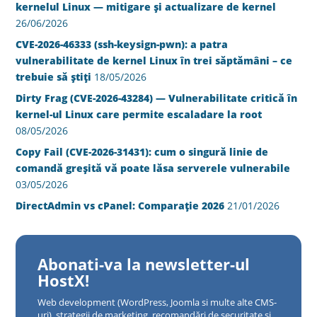
kernelul Linux — mitigare și actualizare de kernel
26/06/2026
CVE-2026-46333 (ssh-keysign-pwn): a patra
vulnerabilitate de kernel Linux în trei săptămâni – ce
trebuie să știți
18/05/2026
Dirty Frag (CVE-2026-43284) — Vulnerabilitate critică în
kernel-ul Linux care permite escaladare la root
08/05/2026
Copy Fail (CVE-2026-31431): cum o singură linie de
comandă greșită vă poate lăsa serverele vulnerabile
03/05/2026
DirectAdmin vs cPanel: Comparație 2026
21/01/2026
Abonati-va la newsletter-ul
HostX!
Web development (WordPress, Joomla si multe alte CMS-
uri), strategii de marketing, recomandări de securitate și