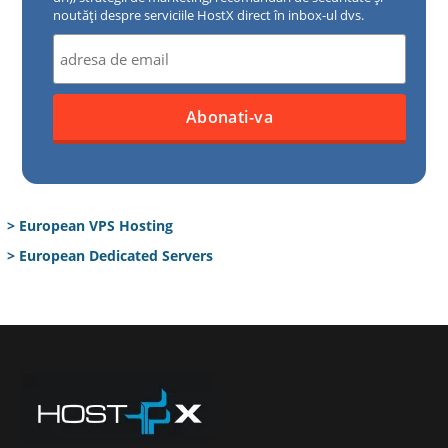
noutăți despre serviciile HostX direct în inbox-ul dvs.
> European VPS Hosting
> European Dedicated Servers