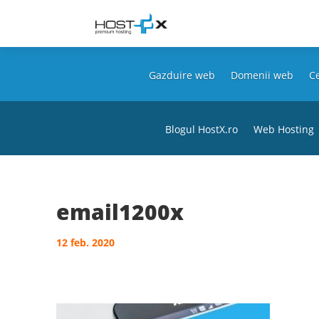
Gazduire web
Domenii web
Ce
Blogul HostX.ro
Web Hosting
email1200x
12 feb. 2020