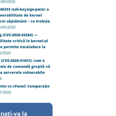
/06/2026
46333 (ssh-keysign-pwn): a
nerabilitate de kernel
trei săptămâni – ce trebuie
8/05/2026
g (CVE-2026-43284) —
litate critică în kernel-ul
re permite escaladare la
5/2026
 (CVE-2026-31431): cum o
inie de comandă greșită vă
a serverele vulnerabile
6
min vs cPanel: Comparație
1/2026
nati-va la