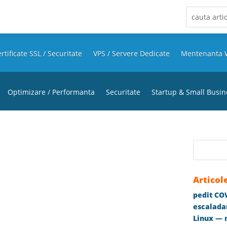
rtificate SSL / Securitate
VPS / Servere Dedicate
Mentenanta 
Optimizare / Performanta
Securitate
Startup & Small Busin
Articol
pedit COW
escaladar
Linux — m