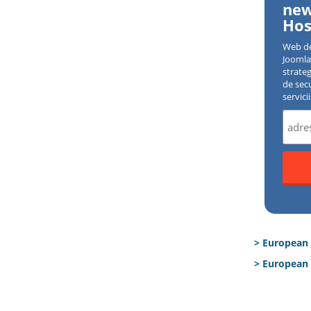
new
Hos
Web d
Joomla 
strate
de sec
servici
> European
> European 