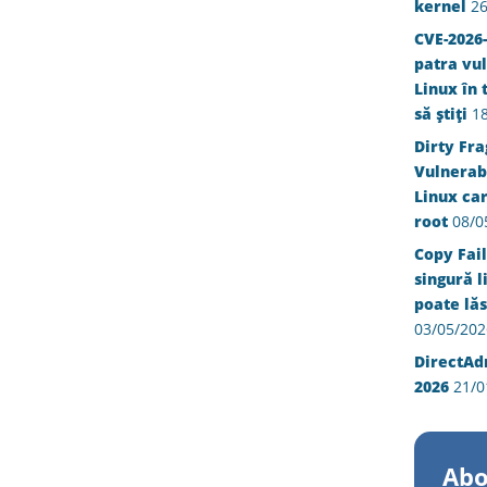
kernel
26
CVE-2026-
patra vul
Linux în 
să știți
1
Dirty Fra
Vulnerabi
Linux ca
root
08/0
Copy Fail
singură l
poate lăs
03/05/202
DirectAd
2026
21/0
Abo