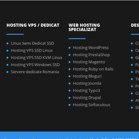
HOSTING VPS / DEDICAT
WEB HOSTING
DES
SPECIALIZAT
Linux Semi Dedicat SSD
C
Hosting WordPress
Hosting VPS SSD Linux
C
Hosting PrestaShop
Hosting VPS SSD KVM Linux
Ga
Hosting Magento
Hosting VPS Windows SSD
P
Hosting Ruby on Rails
Servere dedicate Romania
Pr
Hosting Bloguri
Te
Hosting Joomla
Po
Hosting Typo3
C
Hosting Drupal
A
Hosting Softaculous
S