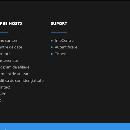
PRE HOSTX
SUPORT
ine suntem
InfoCentru
entre de date
Autentificare
ranţii
Tichete
arteneriate
ogram de afiliere
rmeni de utilizare
litica de confidenţialitate
ontact
NPC
OL