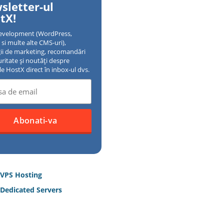
sletter-ul
tX!
evelopment (WordPress,
si multe alte CMS-uri),
gii de marketing, recomandări
uritate și noutăți despre
ile HostX direct în inbox-ul dvs.
 VPS Hosting
Dedicated Servers