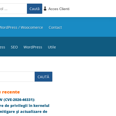

Acces Clienti
WordPress / Woocomerce
Contact
ess
SEO
WordPress
Utile
e recente
 (CVE-2026-46331):
e de privilegii în kernelul
itigare și actualizare de