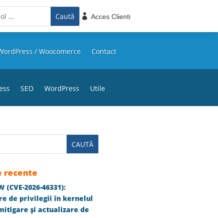

Acces Clienti
WordPress / Woocomerce
Contact
ess
SEO
WordPress
Utile
e recente
 (CVE-2026-46331):
e de privilegii în kernelul
itigare și actualizare de