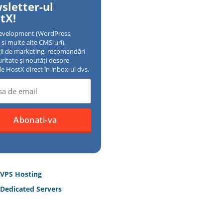
sletter-ul
tX!
evelopment (WordPress,
si multe alte CMS-uri),
gii de marketing, recomandări
uritate și noutăți despre
ile HostX direct în inbox-ul dvs.
 VPS Hosting
Dedicated Servers