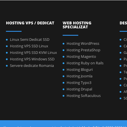
HOSTING VPS / DEDICAT
WEB HOSTING
DES
SPECIALIZAT
Linux Semi Dedicat SSD
C
Hosting WordPress
Hosting VPS SSD Linux
C
Hosting PrestaShop
Hosting VPS SSD KVM Linux
Ga
Hosting Magento
Hosting VPS Windows SSD
P
Hosting Ruby on Rails
Servere dedicate Romania
Pr
Hosting Bloguri
Te
Hosting Joomla
Po
Hosting Typo3
C
Hosting Drupal
A
Hosting Softaculous
S