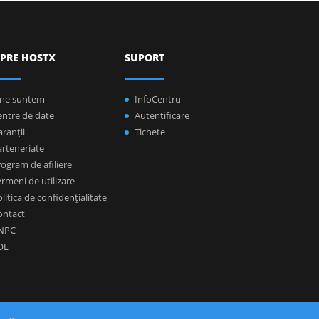
PRE HOSTX
SUPORT
ine suntem
InfoCentru
entre de date
Autentificare
ranţii
Tichete
arteneriate
ogram de afiliere
rmeni de utilizare
litica de confidenţialitate
ontact
NPC
OL