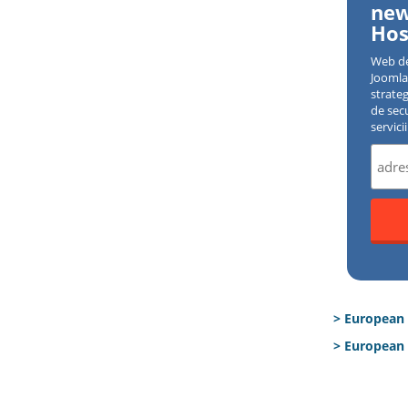
new
Hos
Web d
Joomla 
strate
de sec
servici
> European
> European 