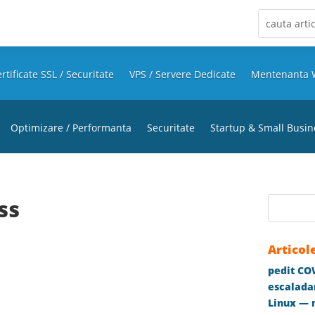
rtificate SSL / Securitate
VPS / Servere Dedicate
Mentenanta 
Optimizare / Performanta
Securitate
Startup & Small Busin
ss
Articol
pedit COW
escaladar
Linux — m