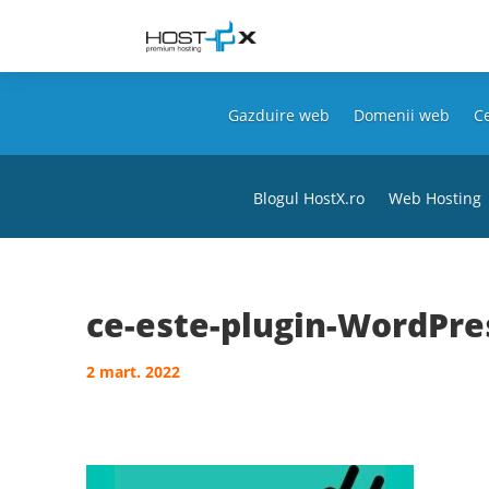
Gazduire web
Domenii web
Ce
Blogul HostX.ro
Web Hosting
ce-este-plugin-WordPre
2 mart. 2022