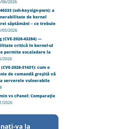
/06/2026
46333 (ssh-keysign-pwn): a
nerabilitate de kernel
trei săptămâni – ce trebuie
8/05/2026
g (CVE-2026-43284) —
litate critică în kernel-ul
re permite escaladare la
5/2026
 (CVE-2026-31431): cum o
inie de comandă greșită vă
a serverele vulnerabile
6
min vs cPanel: Comparație
1/2026
nati-va la