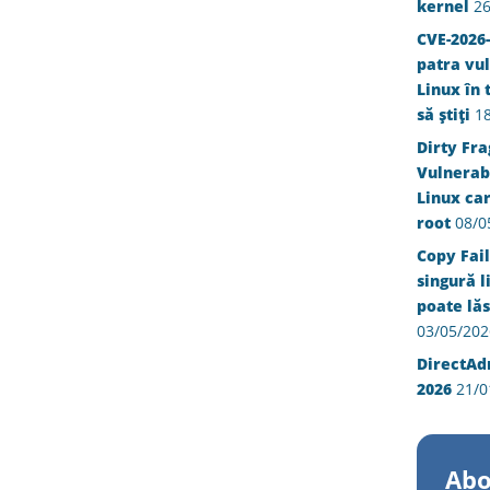
kernel
26
CVE-2026-
patra vul
Linux în 
să știți
1
Dirty Fra
Vulnerabi
Linux ca
root
08/0
Copy Fail
singură l
poate lăs
03/05/202
DirectAd
2026
21/0
Abo