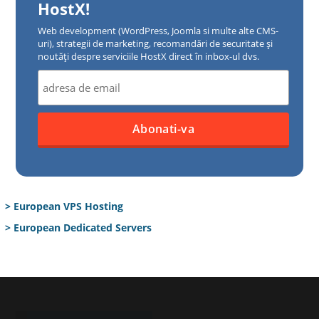
HostX!
Web development (WordPress, Joomla si multe alte CMS-
uri), strategii de marketing, recomandări de securitate și
noutăți despre serviciile HostX direct în inbox-ul dvs.
> European VPS Hosting
> European Dedicated Servers