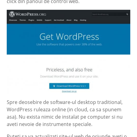
click din panoul de control web.
Spre deosebire de software-ul desktop traditional,
WordPress ruleaza online (in cloud, ca sa spunem
asa). Nu exista nimic de instalat pe computer si nu
aveti nevoie de instrumente speciale.
Puteti sa va actualizati site-ul web de oriunde aveti o