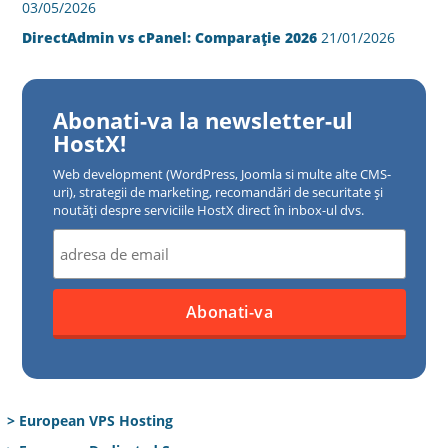
03/05/2026
DirectAdmin vs cPanel: Comparație 2026
21/01/2026
Abonati-va la newsletter-ul
HostX!
Web development (WordPress, Joomla si multe alte CMS-
uri), strategii de marketing, recomandări de securitate și
noutăți despre serviciile HostX direct în inbox-ul dvs.
> European VPS Hosting