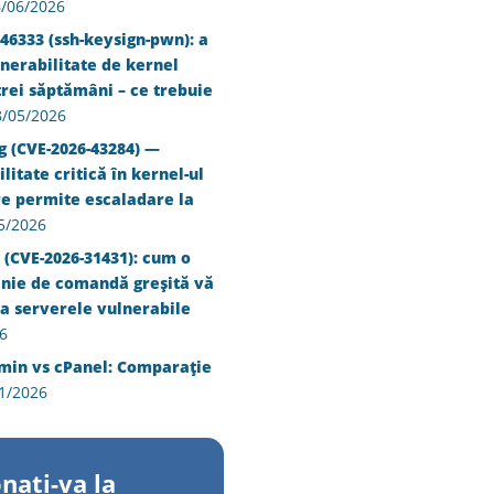
/06/2026
46333 (ssh-keysign-pwn): a
nerabilitate de kernel
trei săptămâni – ce trebuie
8/05/2026
g (CVE-2026-43284) —
litate critică în kernel-ul
re permite escaladare la
5/2026
 (CVE-2026-31431): cum o
inie de comandă greșită vă
a serverele vulnerabile
6
min vs cPanel: Comparație
1/2026
nati-va la