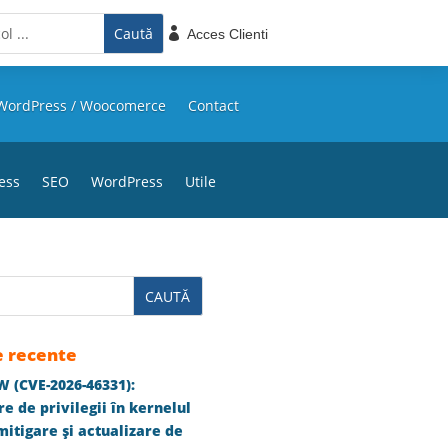

Acces Clienti
WordPress / Woocomerce
Contact
ess
SEO
WordPress
Utile
e recente
 (CVE-2026-46331):
e de privilegii în kernelul
itigare și actualizare de