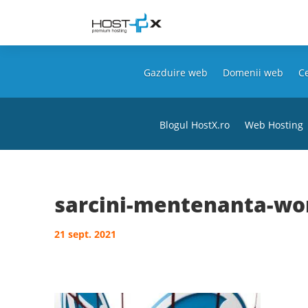
Gazduire web
Domenii web
Ce
Blogul HostX.ro
Web Hosting
sarcini-mentenanta-wo
21 sept. 2021