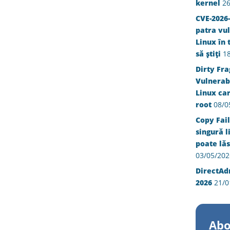
kernel
26
CVE-2026-
patra vul
Linux în 
să știți
1
Dirty Fra
Vulnerabi
Linux ca
root
08/0
Copy Fail
singură l
poate lăs
03/05/202
DirectAd
2026
21/0
Abo