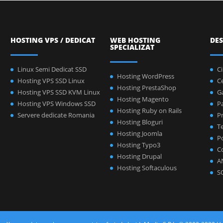
HOSTING VPS / DEDICAT
WEB HOSTING
DES
SPECIALIZAT
Linux Semi Dedicat SSD
C
Hosting WordPress
Hosting VPS SSD Linux
C
Hosting PrestaShop
Hosting VPS SSD KVM Linux
Ga
Hosting Magento
Hosting VPS Windows SSD
P
Hosting Ruby on Rails
Servere dedicate Romania
Pr
Hosting Bloguri
Te
Hosting Joomla
Po
Hosting Typo3
C
Hosting Drupal
A
Hosting Softaculous
S