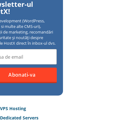
sletter-ul
tX!
evelopment (WordPress,
si multe alte CMS-uri),
gii de marketing, recomandări
uritate și noutăți despre
ile HostX direct în inbox-ul dvs.
 VPS Hosting
Dedicated Servers