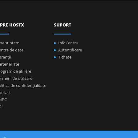
PRE HOSTX
SUPORT
ine suntem
InfoCentru
entre de date
Autentificare
ranţii
Tichete
arteneriate
ogram de afiliere
rmeni de utilizare
litica de confidenţialitate
ontact
NPC
OL