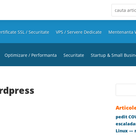
rtificate SSL / Securitate
VPS / Servere Dedicate
Mentenanta 
Optimizare / Performanta
Securitate
Startup & Small Busin
rdpress
Articol
pedit COW
escaladar
Linux — m