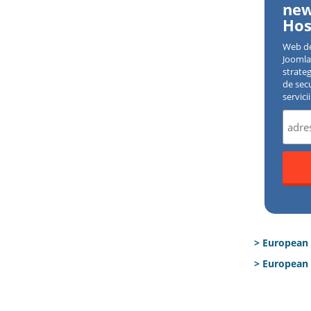
new
Hos
Web d
Joomla 
strate
de sec
servici
> European
> European 