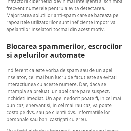
Infractorii cibernetici devin mai inteligenti si schimba
frecvent numerele pentru a evita detectarea.
Majoritatea solutiilor anti-spam care se bazeaza pe
rapoartele utilizatorilor sunt ineficiente impotriva
apelantilor inselatori tocmai din acest motiv.
Blocarea spammerilor, escrocilor
si apelurilor automate
Indiferent ca este vorba de spam sau de un apel
inselator, cel mai bun lucru de facut este sa evitati
interactiunea cu aceste numere. Dar, daca se
intampla sa preluati un apel care pare suspect,
inchideti imediat. Un apel nedorit poate fi, in cel mai
bun caz, enervant si, in cel mai rau caz, va poate
costa pe dvs. sau pe clientii dvs. informatiile lor
personale sau bani castigati cu greu.
Nu oferiti niciodata informatii personale sau legate