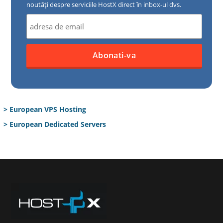
noutăți despre serviciile HostX direct în inbox-ul dvs.
> European VPS Hosting
> European Dedicated Servers