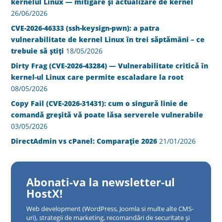
kernelul Linux — mitigare și actualizare de kernel
26/06/2026
CVE-2026-46333 (ssh-keysign-pwn): a patra
vulnerabilitate de kernel Linux în trei săptămâni – ce
trebuie să știți
18/05/2026
Dirty Frag (CVE-2026-43284) — Vulnerabilitate critică în
kernel-ul Linux care permite escaladare la root
08/05/2026
Copy Fail (CVE-2026-31431): cum o singură linie de
comandă greșită vă poate lăsa serverele vulnerabile
03/05/2026
DirectAdmin vs cPanel: Comparație 2026
21/01/2026
Abonati-va la newsletter-ul
HostX!
Web development (WordPress, Joomla si multe alte CMS-
uri), strategii de marketing, recomandări de securitate și