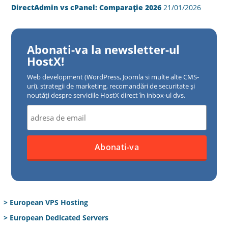
DirectAdmin vs cPanel: Comparație 2026
21/01/2026
Abonati-va la newsletter-ul
HostX!
Web development (WordPress, Joomla si multe alte CMS-
uri), strategii de marketing, recomandări de securitate și
noutăți despre serviciile HostX direct în inbox-ul dvs.
> European VPS Hosting
> European Dedicated Servers