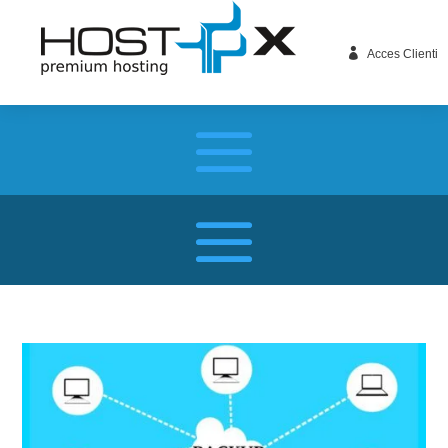

Acces Clienti