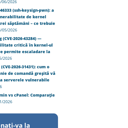
/06/2026
46333 (ssh-keysign-pwn): a
nerabilitate de kernel
trei săptămâni – ce trebuie
8/05/2026
g (CVE-2026-43284) —
litate critică în kernel-ul
re permite escaladare la
5/2026
 (CVE-2026-31431): cum o
inie de comandă greșită vă
a serverele vulnerabile
6
min vs cPanel: Comparație
1/2026
nati-va la