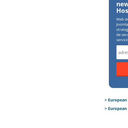
new
Hos
Web d
Joomla 
strate
de sec
servici
> European
> European 