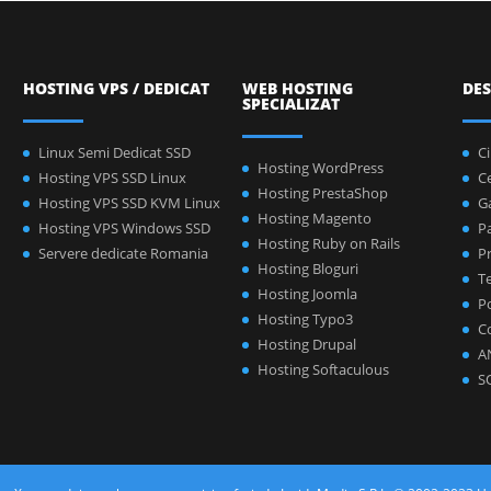
HOSTING VPS / DEDICAT
WEB HOSTING
DES
SPECIALIZAT
Linux Semi Dedicat SSD
C
Hosting WordPress
Hosting VPS SSD Linux
C
Hosting PrestaShop
Hosting VPS SSD KVM Linux
Ga
Hosting Magento
Hosting VPS Windows SSD
P
Hosting Ruby on Rails
Servere dedicate Romania
Pr
Hosting Bloguri
Te
Hosting Joomla
Po
Hosting Typo3
C
Hosting Drupal
A
Hosting Softaculous
S