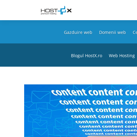
Gazduire web
Domenii web
Ce
Blogul HostX.ro
Web Hosting