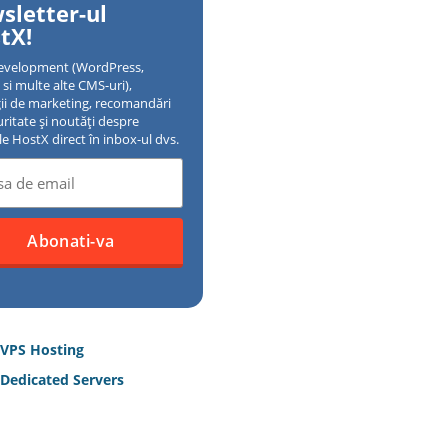
sletter-ul
tX!
evelopment (WordPress,
si multe alte CMS-uri),
gii de marketing, recomandări
uritate și noutăți despre
ile HostX direct în inbox-ul dvs.
 VPS Hosting
Dedicated Servers