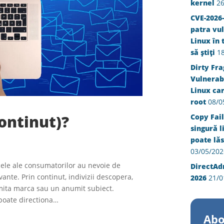
kernel
26
CVE-2026-
patra vul
Linux în 
să știți
1
Dirty Fra
Vulnerabi
Linux ca
root
08/0
ontinut)?
Copy Fail
singură l
poate lăs
03/05/202
 cele ale consumatorilor au nevoie de
DirectAd
vante. Prin continut, indivizii descopera,
2026
21/0
umita marca sau un anumit subiect.
 poate directiona…
Abo