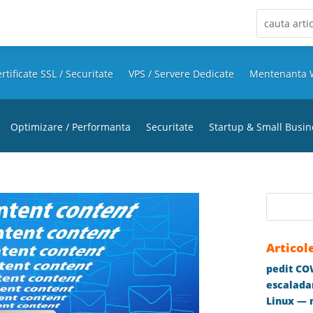
rtificate SSL / Securitate
VPS / Servere Dedicate
Mentenanta 
Optimizare / Performanta
Securitate
Startup & Small Busin
Articol
pedit COW
escaladar
Linux — m