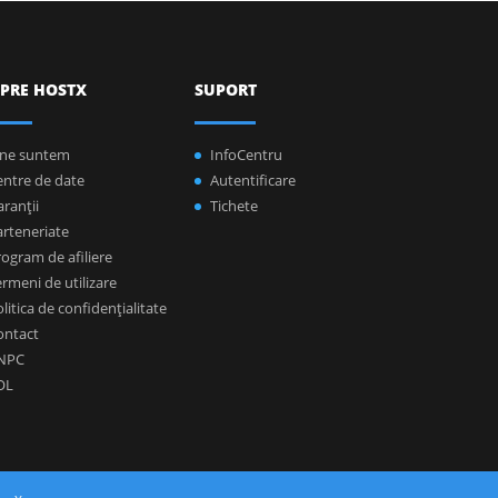
PRE HOSTX
SUPORT
ine suntem
InfoCentru
entre de date
Autentificare
ranţii
Tichete
arteneriate
ogram de afiliere
rmeni de utilizare
litica de confidenţialitate
ontact
NPC
OL