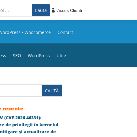

Acces Clienti
WordPress / Woocomerce
Contact
ess
SEO
WordPress
Utile
e recente
 (CVE-2026-46331):
e de privilegii în kernelul
itigare și actualizare de