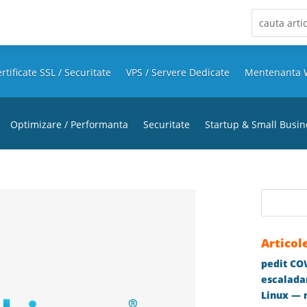
rtificate SSL / Securitate
VPS / Servere Dedicate
Mentenanta 
Optimizare / Performanta
Securitate
Startup & Small Busin
Articol
pedit COW
escaladar
Linux — m