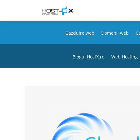
Gazduire web
Domenii web
Ce
Blogul HostX.ro
Web Hosting