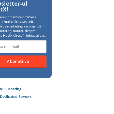
sletter-ul
tX!
evelopment (WordPress,
si multe alte CMS-uri),
gii de marketing, recomandări
uritate și noutăți despre
ile HostX direct în inbox-ul dvs.
 VPS Hosting
Dedicated Servers