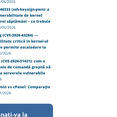
/06/2026
46333 (ssh-keysign-pwn): a
nerabilitate de kernel
trei săptămâni – ce trebuie
8/05/2026
g (CVE-2026-43284) —
litate critică în kernel-ul
re permite escaladare la
5/2026
 (CVE-2026-31431): cum o
inie de comandă greșită vă
a serverele vulnerabile
6
min vs cPanel: Comparație
1/2026
nati-va la