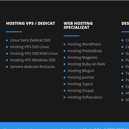
HOSTING VPS / DEDICAT
WEB HOSTING
DES
SPECIALIZAT
Linux Semi Dedicat SSD
C
Hosting WordPress
Hosting VPS SSD Linux
C
Hosting PrestaShop
Hosting VPS SSD KVM Linux
Ga
Hosting Magento
Hosting VPS Windows SSD
P
Hosting Ruby on Rails
Servere dedicate Romania
Pr
Hosting Bloguri
Te
Hosting Joomla
Po
Hosting Typo3
C
Hosting Drupal
A
Hosting Softaculous
S