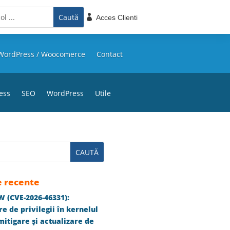

Acces Clienti
WordPress / Woocomerce
Contact
ess
SEO
WordPress
Utile
e recente
 (CVE-2026-46331):
e de privilegii în kernelul
itigare și actualizare de