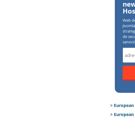
new
Hos
Web d
Joomla 
strate
de sec
servici
> European
> European 