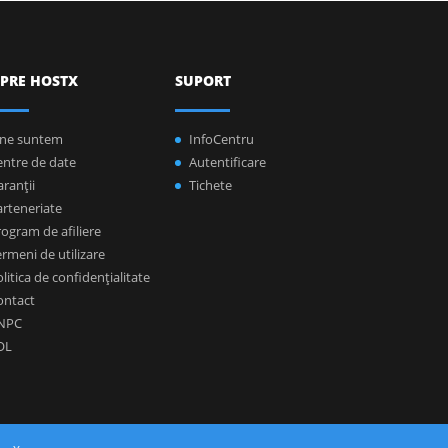
PRE HOSTX
SUPORT
ine suntem
InfoCentru
entre de date
Autentificare
ranţii
Tichete
arteneriate
ogram de afiliere
rmeni de utilizare
litica de confidenţialitate
ontact
NPC
OL