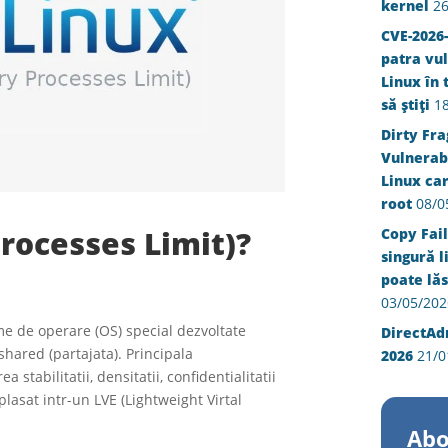
kernel
26
CVE-2026-
patra vul
Linux în 
să știți
1
Dirty Fra
Vulnerabi
Linux ca
root
08/0
rocesses Limit)?
Copy Fail
singură l
poate lăs
03/05/202
e de operare (OS) special dezvoltate
DirectAd
shared (partajata). Principala
2026
21/0
stabilitatii, densitatii, confidentialitatii
 plasat intr-un LVE (Lightweight Virtal
Abo