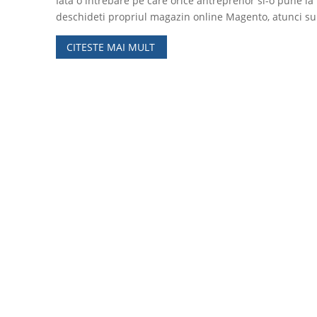
Iata o intrebare pe care orice antreprenor si-o pune la
deschideti propriul magazin online Magento, atunci su
CITESTE MAI MULT