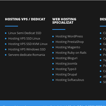
HOSTING VPS / DEDICAT
WEB HOSTING
DES
SPECIALIZAT
Linux Semi Dedicat SSD
C
Hosting WordPress
Hosting VPS SSD Linux
C
Hosting PrestaShop
Hosting VPS SSD KVM Linux
Ga
Hosting Magento
Hosting VPS Windows SSD
P
Hosting Ruby on Rails
Servere dedicate Romania
Pr
Hosting Bloguri
Te
Hosting Joomla
Po
Hosting Typo3
C
Hosting Drupal
A
Hosting Softaculous
S