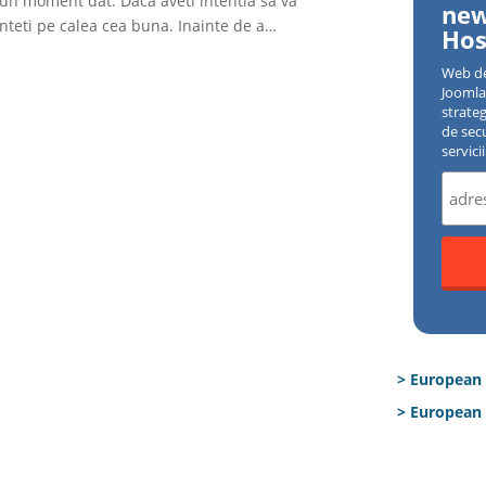
 un moment dat. Daca aveti intentia sa va
new
nteti pe calea cea buna. Inainte de a…
Hos
Web d
Joomla 
strate
de sec
servici
> European
> European 