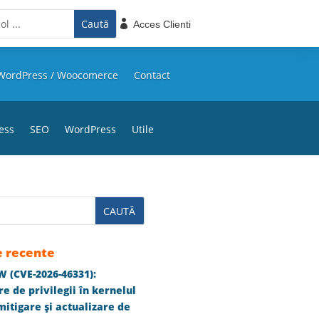

Acces Clienti
WordPress / Woocomerce
Contact
ess
SEO
WordPress
Utile
e recente
 (CVE-2026-46331):
e de privilegii în kernelul
itigare și actualizare de