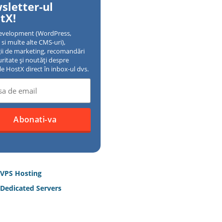
sletter-ul
tX!
evelopment (WordPress,
si multe alte CMS-uri),
gii de marketing, recomandări
uritate și noutăți despre
ile HostX direct în inbox-ul dvs.
 VPS Hosting
Dedicated Servers