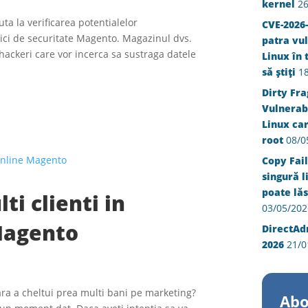
kernel
26
a la verificarea potentialelor
CVE-2026-
ctici de securitate Magento. Magazinul dvs.
patra vul
hackeri care vor incerca sa sustraga datele
Linux în 
să știți
1
Dirty Fra
Vulnerabi
Linux ca
root
08/0
Copy Fail
singură l
poate lăs
i clienti in
03/05/202
Magento
DirectAd
2026
21/0
 fara a cheltui prea multi bani pe marketing?
Abo