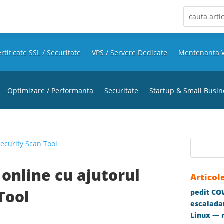
rtificate SSL / Securitate
VPS / Servere Dedicate
Mentenanta 
Optimizare / Performanta
Securitate
Startup & Small Busin
online cu ajutorul
Articol
Tool
pedit COW
escaladar
Linux — m