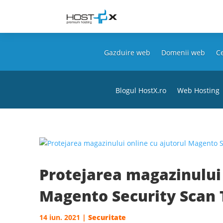
Gazduire web
Domenii web
Ce
Blogul HostX.ro
Web Hosting
Protejarea magazinului 
Magento Security Scan 
14 iun. 2021
|
Securitate