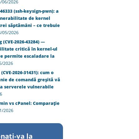
/06/2026
46333 (ssh-keysign-pwn): a
nerabilitate de kernel
trei săptămâni – ce trebuie
8/05/2026
g (CVE-2026-43284) —
litate critică în kernel-ul
re permite escaladare la
5/2026
 (CVE-2026-31431): cum o
inie de comandă greșită vă
a serverele vulnerabile
6
min vs cPanel: Comparație
1/2026
nati-va la