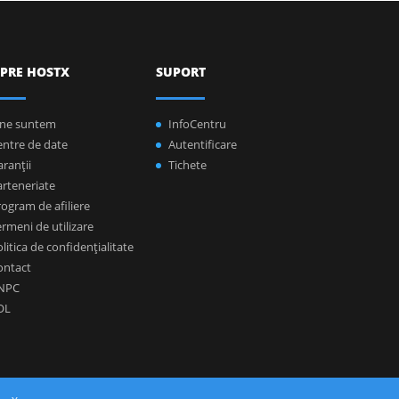
PRE HOSTX
SUPORT
ine suntem
InfoCentru
entre de date
Autentificare
ranţii
Tichete
arteneriate
ogram de afiliere
rmeni de utilizare
litica de confidenţialitate
ontact
NPC
OL