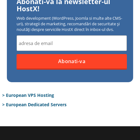
Abonati-va la newsletter-ul
HostX!
Web development (WordPress, Joomla si multe alte CMS-
uri), strategii de marketing, recomandări de securitate și
noutăți despre serviciile HostX direct în inbox-ul dvs.
> European VPS Hosting
> European Dedicated Servers