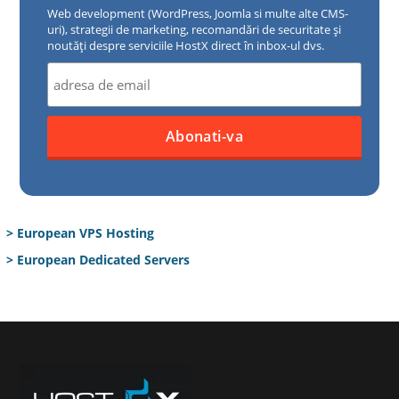
Web development (WordPress, Joomla si multe alte CMS-
uri), strategii de marketing, recomandări de securitate și
noutăți despre serviciile HostX direct în inbox-ul dvs.
> European VPS Hosting
> European Dedicated Servers