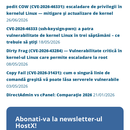
pedit COW (CVE-2026-46331): escaladare de privilegii în
kernelul Linux — mitigare și actualizare de kernel
26/06/2026
CVE-2026-46333 (ssh-keysign-pwn): a patra
vulnerabilitate de kernel Linux în trei săptămâni – ce
trebuie să știți
18/05/2026
Dirty Frag (CVE-2026-43284) — Vulnerabilitate critică în
kernel-ul Linux care permite escaladare la root
08/05/2026
Copy Fail (CVE-2026-31431): cum o singură linie de
comandă greșită vă poate lăsa serverele vulnerabile
03/05/2026
DirectAdmin vs cPanel: Comparație 2026
21/01/2026
Abonati-va la newsletter-ul
HostX!