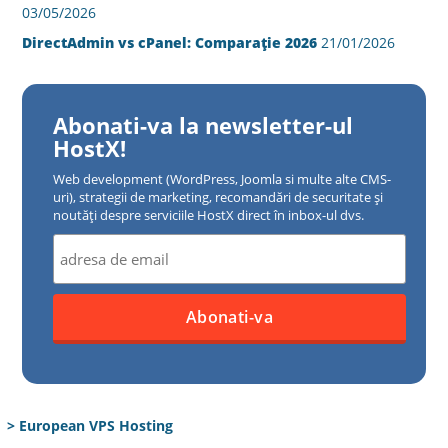
03/05/2026
DirectAdmin vs cPanel: Comparație 2026
21/01/2026
Abonati-va la newsletter-ul
HostX!
Web development (WordPress, Joomla si multe alte CMS-
uri), strategii de marketing, recomandări de securitate și
noutăți despre serviciile HostX direct în inbox-ul dvs.
> European VPS Hosting