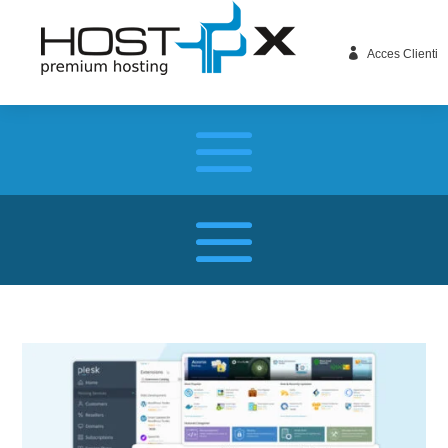

Acces Clienti