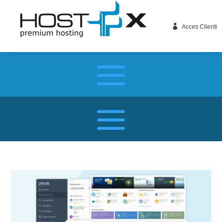

Acces Clienti