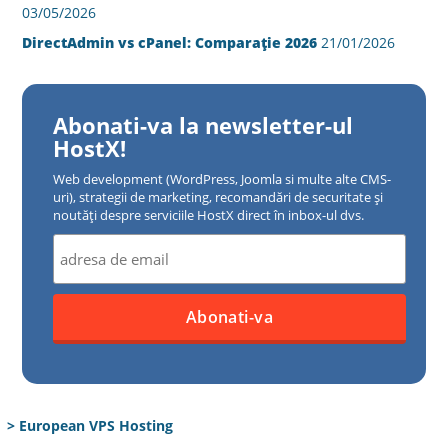
03/05/2026
DirectAdmin vs cPanel: Comparație 2026
21/01/2026
Abonati-va la newsletter-ul
HostX!
Web development (WordPress, Joomla si multe alte CMS-
uri), strategii de marketing, recomandări de securitate și
noutăți despre serviciile HostX direct în inbox-ul dvs.
> European VPS Hosting