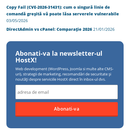
Copy Fail (CVE-2026-31431): cum o singură linie de
comandă greșită vă poate lăsa serverele vulnerabile
03/05/2026
DirectAdmin vs cPanel: Comparație 2026
21/01/2026
Abonati-va la newsletter-ul
HostX!
Web development (WordPress, Joomla si multe alte CMS-
uri), strategii de marketing, recomandări de securitate și
noutăți despre serviciile HostX direct în inbox-ul dvs.