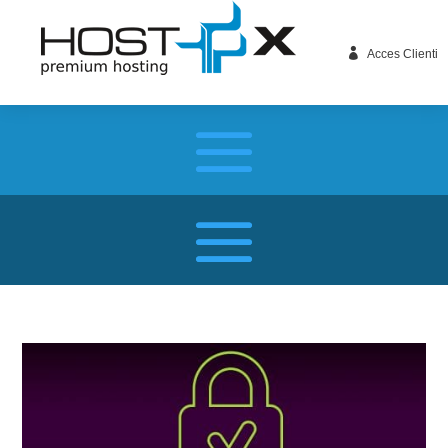

Acces Clienti