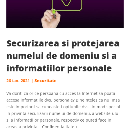
Securizarea si protejarea
numelui de domeniu si a
informatiilor personale
26 ian. 2021
|
Securitate
Va doriti ca orice persoana cu acces la Internet sa poata
accesa informatiile dvs. personale? Bineinteles ca nu. Insa
este important sa cunoasteti optiunile dvs., in mod special
in privinta securizarii numelui de domeniu, a website-ului
si a informatiilor personale, respectiv ce puteti face in
aceasta privinta. Confidentialitate +…