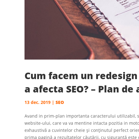
Cum facem un redesign 
a afecta SEO? – Plan de 
13 dec. 2019
|
SEO
Avand in prim-plan importanta caracterului utilizabil,
website-ului, care va va mentine intacta pozitia in mot
exhaustivă a cuvintelor cheie și conținutul perfect ori
prima pagină a rezultatelor căutării, cu siguranță este