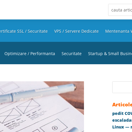
rtificate SSL / Securitate
VPS / Servere Dedicate
Mentenanta 
Optimizare / Performanta
Securitate
Startup & Small Busin
Articol
pedit COW
escaladar
Linux — m