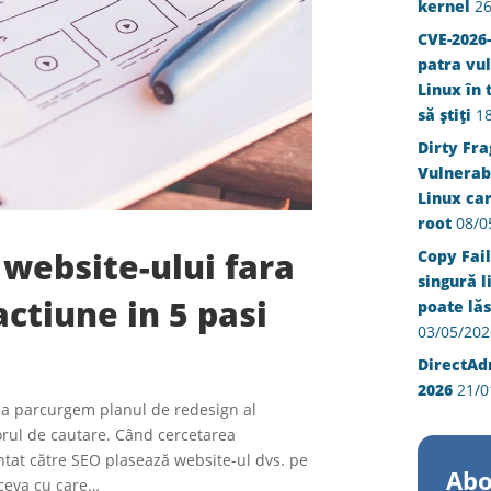
kernel
26
CVE-2026-
patra vul
Linux în 
să știți
1
Dirty Fra
Vulnerabi
Linux ca
root
08/0
website-ului fara
Copy Fail
singură l
actiune in 5 pasi
poate lăs
03/05/202
DirectAd
2026
21/0
 sa parcurgem planul de redesign al
orul de cautare. Când cercetarea
entat către SEO plasează website-ul dvs. pe
Abo
 ceva cu care…