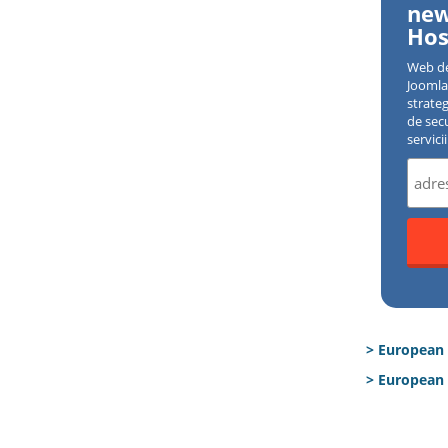
new
Hos
Web d
Joomla 
strate
de sec
servici
> European
> European 