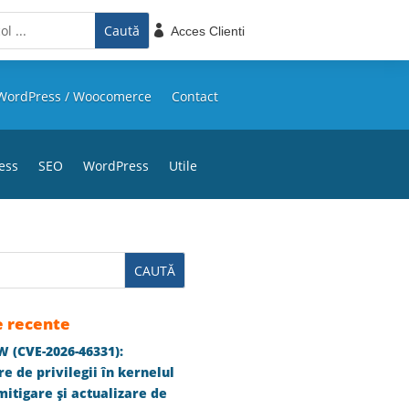

Acces Clienti
WordPress / Woocomerce
Contact
ess
SEO
WordPress
Utile
e recente
 (CVE-2026-46331):
e de privilegii în kernelul
itigare și actualizare de