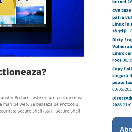
kernel
26
CVE-2026-
patra vul
Linux în 
să știți
1
Dirty Fra
Vulnerabi
Linux ca
root
08/0
ctioneaza?
Copy Fail
singură l
poate lăs
03/05/202
Transfer Protocol, este un protocol de retea
DirectAd
ere mari pe web. Se bazeaza pe Protocolul
2026
21/0
ecuritate Secure Shell (SSH). Secure Shell
Abo