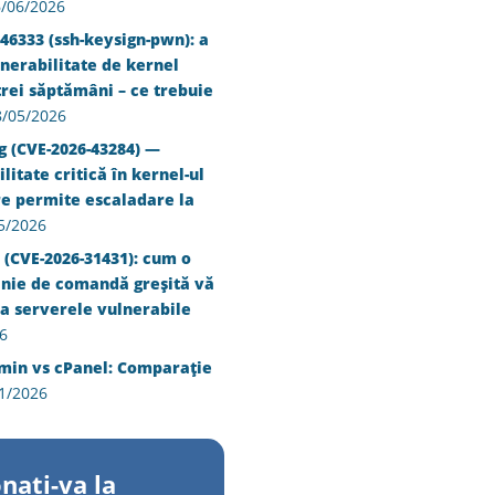
/06/2026
46333 (ssh-keysign-pwn): a
nerabilitate de kernel
trei săptămâni – ce trebuie
8/05/2026
g (CVE-2026-43284) —
litate critică în kernel-ul
re permite escaladare la
5/2026
 (CVE-2026-31431): cum o
inie de comandă greșită vă
a serverele vulnerabile
6
min vs cPanel: Comparație
1/2026
nati-va la