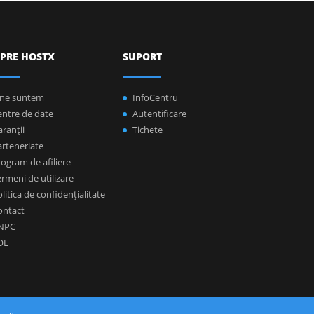
PRE HOSTX
SUPORT
ine suntem
InfoCentru
entre de date
Autentificare
ranţii
Tichete
arteneriate
ogram de afiliere
rmeni de utilizare
litica de confidenţialitate
ontact
NPC
OL