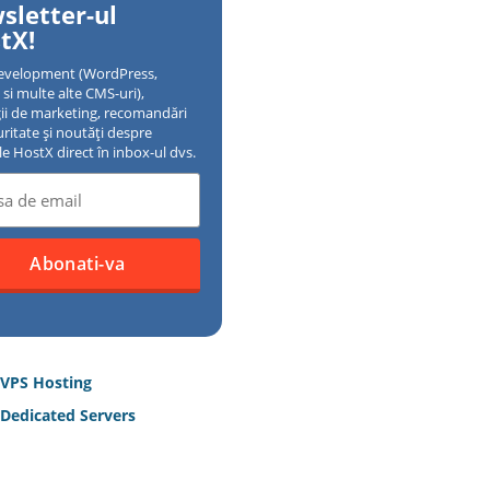
sletter-ul
tX!
evelopment (WordPress,
si multe alte CMS-uri),
gii de marketing, recomandări
uritate și noutăți despre
ile HostX direct în inbox-ul dvs.
 VPS Hosting
Dedicated Servers