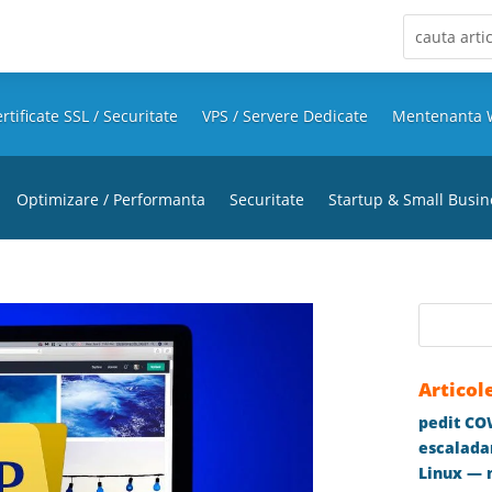
rtificate SSL / Securitate
VPS / Servere Dedicate
Mentenanta 
Optimizare / Performanta
Securitate
Startup & Small Busin
Articol
pedit COW
escaladar
Linux — m