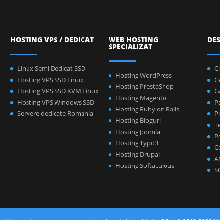
HOSTING VPS / DEDICAT
WEB HOSTING
DES
SPECIALIZAT
Linux Semi Dedicat SSD
C
Hosting WordPress
Hosting VPS SSD Linux
C
Hosting PrestaShop
Hosting VPS SSD KVM Linux
Ga
Hosting Magento
Hosting VPS Windows SSD
P
Hosting Ruby on Rails
Servere dedicate Romania
Pr
Hosting Bloguri
Te
Hosting Joomla
Po
Hosting Typo3
C
Hosting Drupal
A
Hosting Softaculous
S