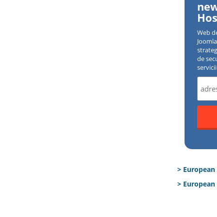
new
Hos
Web d
Joomla 
strate
de sec
servici
> European
> European 