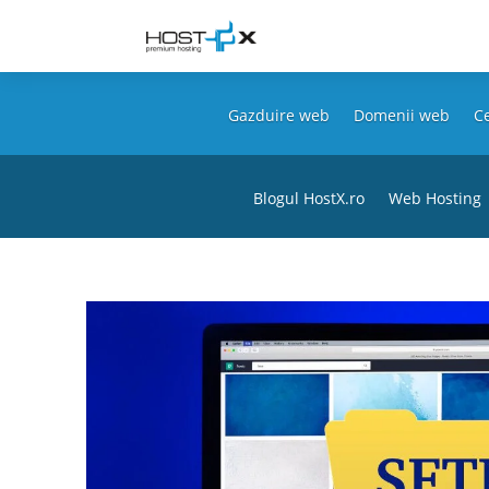
Gazduire web
Domenii web
Ce
Blogul HostX.ro
Web Hosting