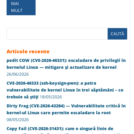
MAI
MULT
Articole recente
pedit COW (CVE-2026-46331): escaladare de privilegii în
kernelul Linux — mitigare și actualizare de kernel
26/06/2026
CVE-2026-46333 (ssh-keysign-pwn): a patra
vulnerabilitate de kernel Linux în trei săptămâni – ce
trebuie să știți
18/05/2026
Dirty Frag (CVE-2026-43284) — Vulnerabilitate critică în
kernel-ul Linux care permite escaladare la root
08/05/2026
Copy Fail (CVE-2026-31431): cum o singură linie de