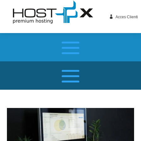

Acces Clienti