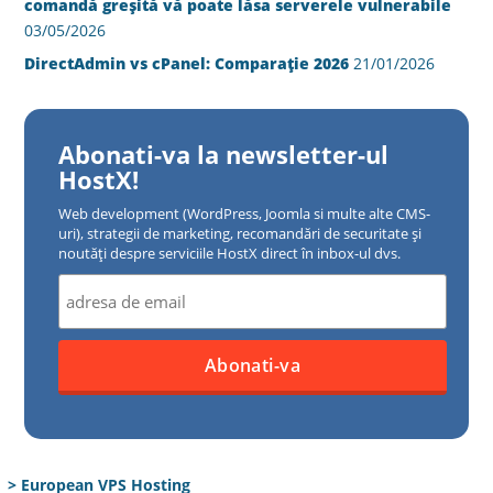
comandă greșită vă poate lăsa serverele vulnerabile
03/05/2026
DirectAdmin vs cPanel: Comparație 2026
21/01/2026
Abonati-va la newsletter-ul
HostX!
Web development (WordPress, Joomla si multe alte CMS-
uri), strategii de marketing, recomandări de securitate și
noutăți despre serviciile HostX direct în inbox-ul dvs.
> European VPS Hosting