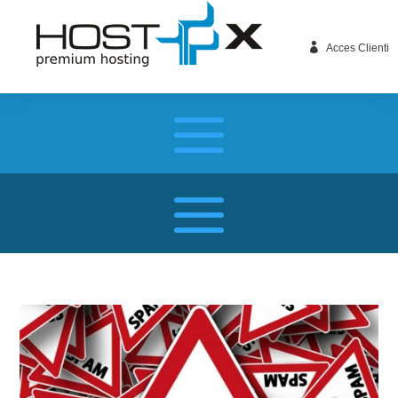

Acces Clienti