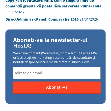
Copy Fail (CVE-2026-31431): cum o singură linie de
comandă greșită vă poate lăsa serverele vulnerabile
03/05/2026
DirectAdmin vs cPanel: Comparație 2026
21/01/2026
Abonati-va la newsletter-ul
HostX!
Web development (WordPress, Joomla si multe alte CMS-
uri), strategii de marketing, recomandări de securitate și
noutăți despre serviciile HostX direct în inbox-ul dvs.