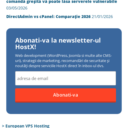
comandă greșită vă poate lăsa serverele vulnerabile
03/05/2026
DirectAdmin vs cPanel: Comparație 2026
21/01/2026
Abonati-va la newsletter-ul
HostX!
Web development (WordPress, Joomla si multe alte CMS-
uri), strategii de marketing, recomandări de securitate și
noutăți despre serviciile HostX direct în inbox-ul dvs.
> European VPS Hosting