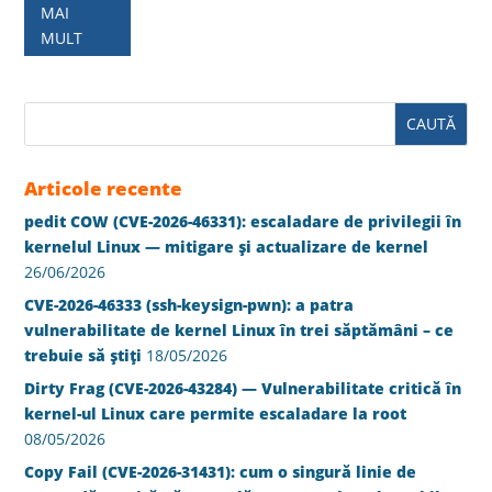
MAI
MULT
Articole recente
pedit COW (CVE-2026-46331): escaladare de privilegii în
kernelul Linux — mitigare și actualizare de kernel
26/06/2026
CVE-2026-46333 (ssh-keysign-pwn): a patra
vulnerabilitate de kernel Linux în trei săptămâni – ce
trebuie să știți
18/05/2026
Dirty Frag (CVE-2026-43284) — Vulnerabilitate critică în
kernel-ul Linux care permite escaladare la root
08/05/2026
Copy Fail (CVE-2026-31431): cum o singură linie de