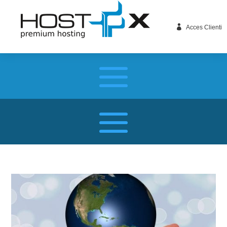

Acces Clienti