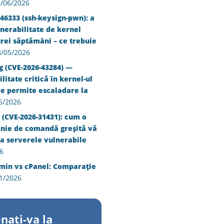
/06/2026
46333 (ssh-keysign-pwn): a
nerabilitate de kernel
trei săptămâni – ce trebuie
8/05/2026
g (CVE-2026-43284) —
litate critică în kernel-ul
re permite escaladare la
5/2026
 (CVE-2026-31431): cum o
inie de comandă greșită vă
a serverele vulnerabile
6
min vs cPanel: Comparație
1/2026
nati-va la