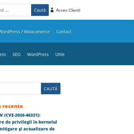

Acces Clienti
WordPress / Woocomerce
Contact
ess
SEO
WordPress
Utile
e recente
 (CVE-2026-46331):
e de privilegii în kernelul
itigare și actualizare de