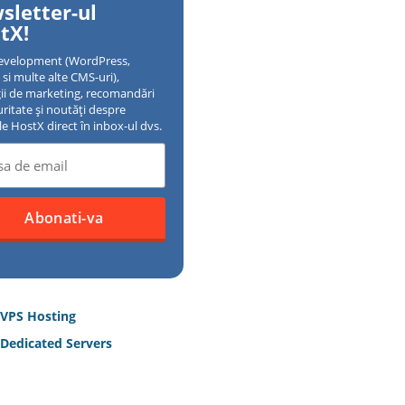
sletter-ul
tX!
evelopment (WordPress,
si multe alte CMS-uri),
gii de marketing, recomandări
uritate și noutăți despre
ile HostX direct în inbox-ul dvs.
 VPS Hosting
Dedicated Servers