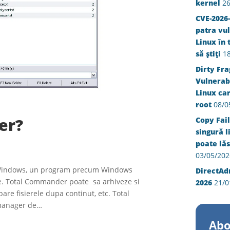
kernel
26
CVE-2026-
patra vul
Linux în 
să știți
1
Dirty Fra
Vulnerabi
Linux ca
root
08/0
er?
Copy Fail
singură l
poate lăs
03/05/202
 Windows, un program precum Windows
DirectAd
ere. Total Commander poate sa arhiveze si
2026
21/0
are fisierele dupa continut, etc. Total
manager de…
Abo