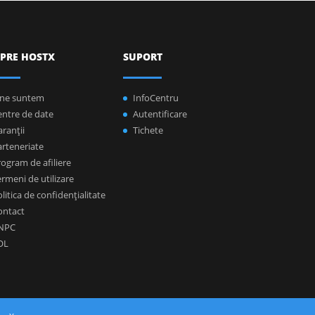
PRE HOSTX
SUPORT
ine suntem
InfoCentru
entre de date
Autentificare
ranţii
Tichete
arteneriate
ogram de afiliere
rmeni de utilizare
litica de confidenţialitate
ontact
NPC
OL