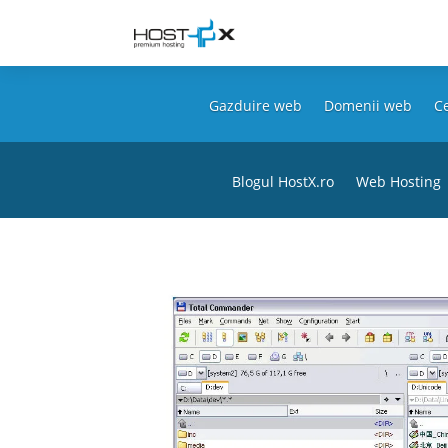
Gazduire web
Domenii web
Ce
Blogul HostX.ro
Web Hosting