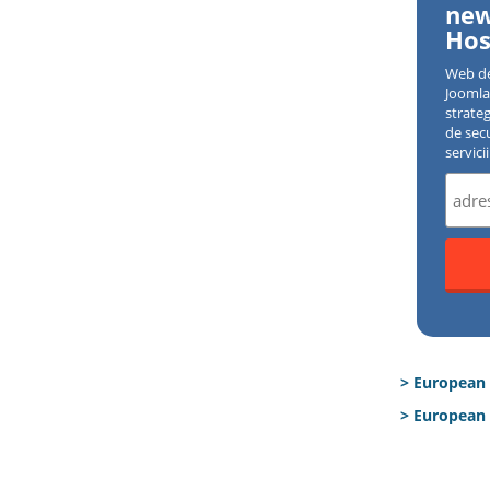
new
Hos
Web d
Joomla 
strate
de sec
servici
> European
> European 