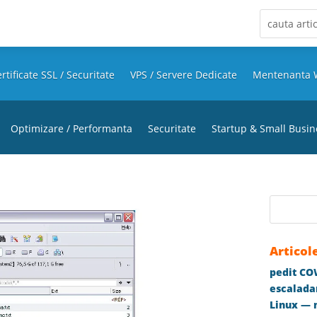
rtificate SSL / Securitate
VPS / Servere Dedicate
Mentenanta 
Optimizare / Performanta
Securitate
Startup & Small Busin
Articol
pedit COW
escaladar
Linux — m