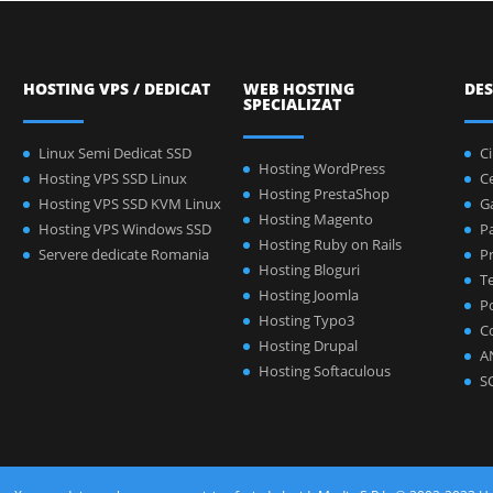
HOSTING VPS / DEDICAT
WEB HOSTING
DES
SPECIALIZAT
Linux Semi Dedicat SSD
C
Hosting WordPress
Hosting VPS SSD Linux
C
Hosting PrestaShop
Hosting VPS SSD KVM Linux
Ga
Hosting Magento
Hosting VPS Windows SSD
P
Hosting Ruby on Rails
Servere dedicate Romania
Pr
Hosting Bloguri
Te
Hosting Joomla
Po
Hosting Typo3
C
Hosting Drupal
A
Hosting Softaculous
S