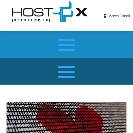

Acces Clienti