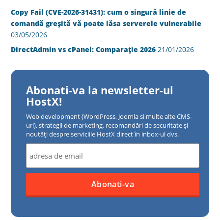
Copy Fail (CVE-2026-31431): cum o singură linie de
comandă greșită vă poate lăsa serverele vulnerabile
03/05/2026
DirectAdmin vs cPanel: Comparație 2026
21/01/2026
Abonati-va la newsletter-ul
HostX!
Web development (WordPress, Joomla si multe alte CMS-
uri), strategii de marketing, recomandări de securitate și
noutăți despre serviciile HostX direct în inbox-ul dvs.