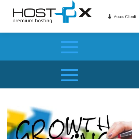

Acces Clienti