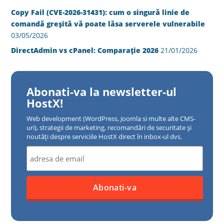
Copy Fail (CVE-2026-31431): cum o singură linie de
comandă greșită vă poate lăsa serverele vulnerabile
03/05/2026
DirectAdmin vs cPanel: Comparație 2026
21/01/2026
Abonati-va la newsletter-ul
HostX!
Web development (WordPress, Joomla si multe alte CMS-
uri), strategii de marketing, recomandări de securitate și
noutăți despre serviciile HostX direct în inbox-ul dvs.