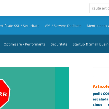
rtificate SSL / Securitate
VPS / Servere Dedicate
Mentenanta 
Optimizare / Performanta
Securitate
Startup & Small Busin
Articol
pedit COW
escaladar
Linux — m