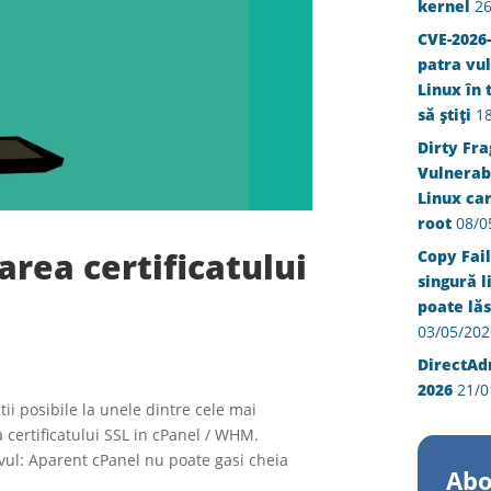
kernel
26
CVE-2026-
patra vul
Linux în 
să știți
1
Dirty Fra
Vulnerabi
Linux ca
root
08/0
area certificatului
Copy Fail
singură l
poate lăs
03/05/202
DirectAd
2026
21/0
tii posibile la unele dintre cele mai
a certificatului SSL in cPanel / WHM.
ivul: Aparent cPanel nu poate gasi cheia
Abo