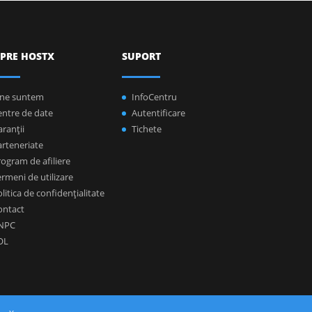
PRE HOSTX
SUPORT
ine suntem
InfoCentru
entre de date
Autentificare
ranţii
Tichete
arteneriate
ogram de afiliere
rmeni de utilizare
litica de confidenţialitate
ontact
NPC
OL