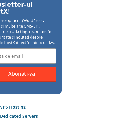
sletter-ul
tX!
evelopment (WordPress,
si multe alte CMS-uri),
gii de marketing, recomandări
uritate și noutăți despre
ile HostX direct în inbox-ul dvs.
 VPS Hosting
Dedicated Servers