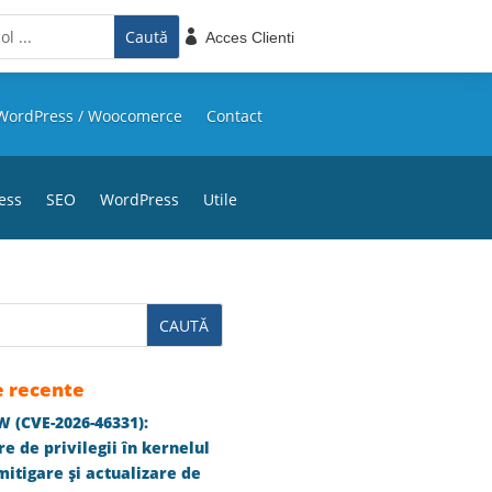

Acces Clienti
WordPress / Woocomerce
Contact
ess
SEO
WordPress
Utile
e recente
 (CVE-2026-46331):
e de privilegii în kernelul
itigare și actualizare de