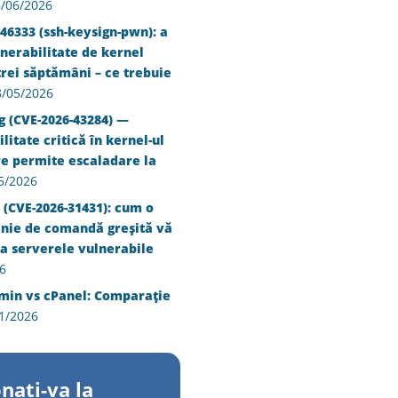
/06/2026
46333 (ssh-keysign-pwn): a
nerabilitate de kernel
trei săptămâni – ce trebuie
8/05/2026
g (CVE-2026-43284) —
litate critică în kernel-ul
re permite escaladare la
5/2026
 (CVE-2026-31431): cum o
inie de comandă greșită vă
a serverele vulnerabile
6
min vs cPanel: Comparație
1/2026
nati-va la