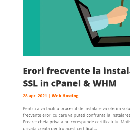
Erori frecvente la instal
SSL in cPanel & WHM
28 apr. 2021
|
Web Hosting
Pentru a va facilita procesul de instalare va oferim solu
frecvente erori cu care va puteti confrunta la instalare
Eroare: cheia privata nu corespunde certificatului Mot
privata creata pentru acest certificat…