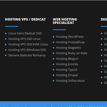
HOSTING VPS / DEDICAT
WEB HOSTING
DES
SPECIALIZAT
Linux Semi Dedicat SSD
C
Hosting WordPress
Hosting VPS SSD Linux
C
Hosting PrestaShop
Hosting VPS SSD KVM Linux
Ga
Hosting Magento
Hosting VPS Windows SSD
P
Hosting Ruby on Rails
Servere dedicate Romania
Pr
Hosting Bloguri
Te
Hosting Joomla
Po
Hosting Typo3
C
Hosting Drupal
A
Hosting Softaculous
S