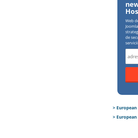
new
Hos
Web d
Joomla 
strate
de sec
servici
> European
> European 