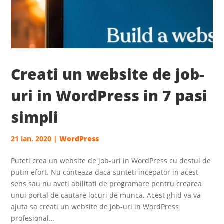
Creati un website de job-
uri in WordPress in 7 pasi
simpli
21 ian. 2020
|
WordPress
Puteti crea un website de job-uri in WordPress cu destul de
putin efort. Nu conteaza daca sunteti incepator in acest
sens sau nu aveti abilitati de programare pentru crearea
unui portal de cautare locuri de munca. Acest ghid va va
ajuta sa creati un website de job-uri in WordPress
profesional…