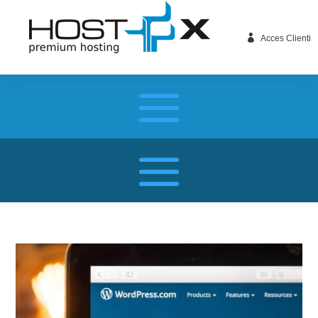

Acces Clienti