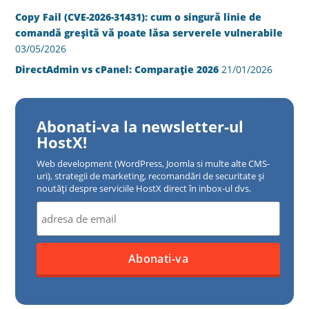
Copy Fail (CVE-2026-31431): cum o singură linie de
comandă greșită vă poate lăsa serverele vulnerabile
03/05/2026
DirectAdmin vs cPanel: Comparație 2026
21/01/2026
Abonati-va la newsletter-ul
HostX!
Web development (WordPress, Joomla si multe alte CMS-
uri), strategii de marketing, recomandări de securitate și
noutăți despre serviciile HostX direct în inbox-ul dvs.