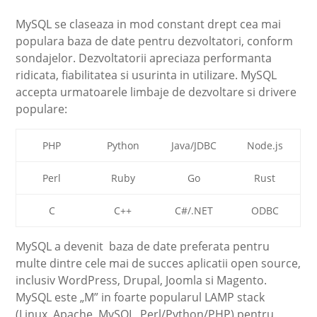
MySQL se claseaza in mod constant drept cea mai
populara baza de date pentru dezvoltatori, conform
sondajelor. Dezvoltatorii apreciaza performanta
ridicata, fiabilitatea si usurinta in utilizare. MySQL
accepta urmatoarele limbaje de dezvoltare si drivere
populare:
PHP
Python
Java/JDBC
Node.js
Perl
Ruby
Go
Rust
C
C++
C#/.NET
ODBC
MySQL a devenit baza de date preferata pentru
multe dintre cele mai de succes aplicatii open source,
inclusiv WordPress, Drupal, Joomla si Magento.
MySQL este „M” in foarte popularul LAMP stack
(Linux, Apache, MySQL, Perl/Python/PHP) pentru