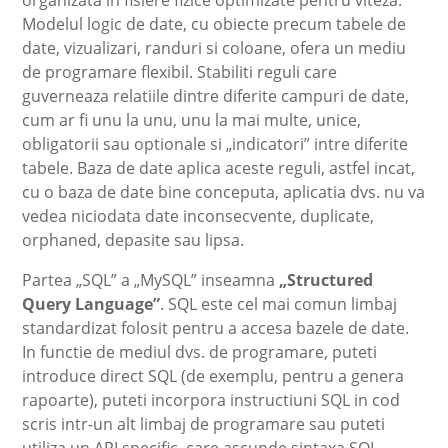
Modelul logic de date, cu obiecte precum tabele de
date, vizualizari, randuri si coloane, ofera un mediu
de programare flexibil. Stabiliti reguli care
guverneaza relatiile dintre diferite campuri de date,
cum ar fi unu la unu, unu la mai multe, unice,
obligatorii sau optionale si „indicatori” intre diferite
tabele. Baza de date aplica aceste reguli, astfel incat,
cu o baza de date bine conceputa, aplicatia dvs. nu va
vedea niciodata date inconsecvente, duplicate,
orphaned, depasite sau lipsa.
Partea „SQL” a „MySQL” inseamna
„Structured
Query Language”
. SQL este cel mai comun limbaj
standardizat folosit pentru a accesa bazele de date.
In functie de mediul dvs. de programare, puteti
introduce direct SQL (de exemplu, pentru a genera
rapoarte), puteti incorpora instructiuni SQL in cod
scris intr-un alt limbaj de programare sau puteti
utiliza un API specific care ascunde sintaxa SQL.