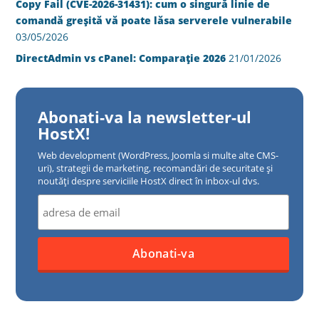
Copy Fail (CVE-2026-31431): cum o singură linie de
comandă greșită vă poate lăsa serverele vulnerabile
03/05/2026
DirectAdmin vs cPanel: Comparație 2026
21/01/2026
Abonati-va la newsletter-ul
HostX!
Web development (WordPress, Joomla si multe alte CMS-
uri), strategii de marketing, recomandări de securitate și
noutăți despre serviciile HostX direct în inbox-ul dvs.