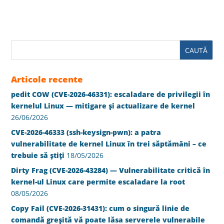
Articole recente
pedit COW (CVE-2026-46331): escaladare de privilegii în
kernelul Linux — mitigare și actualizare de kernel
26/06/2026
CVE-2026-46333 (ssh-keysign-pwn): a patra
vulnerabilitate de kernel Linux în trei săptămâni – ce
trebuie să știți
18/05/2026
Dirty Frag (CVE-2026-43284) — Vulnerabilitate critică în
kernel-ul Linux care permite escaladare la root
08/05/2026
Copy Fail (CVE-2026-31431): cum o singură linie de
comandă greșită vă poate lăsa serverele vulnerabile