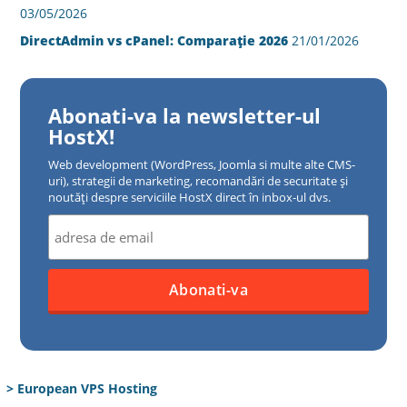
03/05/2026
DirectAdmin vs cPanel: Comparație 2026
21/01/2026
Abonati-va la newsletter-ul
HostX!
Web development (WordPress, Joomla si multe alte CMS-
uri), strategii de marketing, recomandări de securitate și
noutăți despre serviciile HostX direct în inbox-ul dvs.
> European VPS Hosting