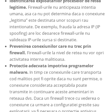
Identificarea exploatarilor proceselor de retea
legitime.
Firewall-urile nu anticipeaza intentia
umana, asa ca nu pot determina daca o conexiune
„legitima” este destinata unor scopuri rau
intentionate. De exemplu, frauda la adresa IP (IP
spoofing) are loc deoarece firewall-urile nu
valideaza IP-urile sursa si destinatie.
Prevenirea conexiunilor care nu trec prin
firewall.
Firewall-urile la nivel de retea nu vor opri
activitatea interna malitioasa.
Protectie adecvata impotriva programelor
malware.
In timp ce conexiunile care transporta
cod malitios pot fi oprite daca nu sunt permise, o
conexiune considerata acceptabila poate
transmite in continuare aceste amenintari in
reteaua dvs. Daca un firewall trece cu vederea o
conexiune ca urmare a configuratiei gresite sau
exploatarii, va fi necesara o protectie antivirus