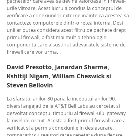
pachetelor care avea sa devina valoroasa in firewall-
urile viitoare. Acest lucru a condus la conceptul de
verificare a conexiunilor externe inainte ca acestea sa
contacteze computerele dintr-o retea interna. Desi
unii ar putea considera acest filtru de pachete drept
primul firewall, a fost mai mult o tehnologie
componenta care a sustinut adevaratele sisteme de
firewall care vor urma.
David Presotto, Janardan Sharma,
Kshitiji Nigam, William Cheswick si
Steven Bellovin
La sfarsitul anilor 80 pana la inceputul anilor 90,
diversi angajati de la AT&T Bell Labs au cercetat si
dezvoltat conceptul timpuriu al firewall-ului gateway
la nivel de circuit. Acesta a fost primul firewall care a
verificat si a permis conexiunile in desfasurare,
comparativ cu reautorizarea repetata dupa fiecare