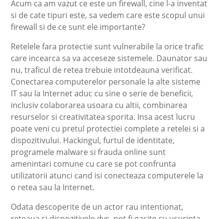
Acum ca am vazut ce este un firewall, cine l-a inventat
si de cate tipuri este, sa vedem care este scopul unui
firewall si de ce sunt ele importante?
Retelele fara protectie sunt vulnerabile la orice trafic
care incearca sa va acceseze sistemele. Daunator sau
nu, traficul de retea trebuie intotdeauna verificat.
Conectarea computerelor personale la alte sisteme
IT sau la Internet aduc cu sine o serie de beneficii,
inclusiv colaborarea usoara cu altii, combinarea
resurselor si creativitatea sporita. Insa acest lucru
poate veni cu pretul protectiei complete a retelei si a
dispozitivului. Hackingul, furtul de identitate,
programele malware si frauda online sunt
amenintari comune cu care se pot confrunta
utilizatorii atunci cand isi conecteaza computerele la
o retea sau la Internet.
Odata descoperite de un actor rau intentionat,
reteaua si dispozitivele dvs. pot fi gasite cu usurinta,