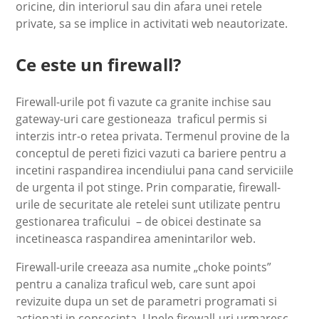
oricine, din interiorul sau din afara unei retele
private, sa se implice in activitati web neautorizate.
Ce este un firewall?
Firewall-urile pot fi vazute ca granite inchise sau
gateway-uri care gestioneaza traficul permis si
interzis intr-o retea privata. Termenul provine de la
conceptul de pereti fizici vazuti ca bariere pentru a
incetini raspandirea incendiului pana cand serviciile
de urgenta il pot stinge. Prin comparatie, firewall-
urile de securitate ale retelei sunt utilizate pentru
gestionarea traficului – de obicei destinate sa
incetineasca raspandirea amenintarilor web.
Firewall-urile creeaza asa numite „choke points”
pentru a canaliza traficul web, care sunt apoi
revizuite dupa un set de parametri programati si
actionati in consecinta. Unele firewall-uri urmaresc