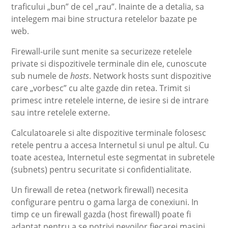
traficului „bun” de cel „rau”. Inainte de a detalia, sa
intelegem mai bine structura retelelor bazate pe
web.
Firewall-urile sunt menite sa securizeze retelele
private si dispozitivele terminale din ele, cunoscute
sub numele de
hosts
. Network hosts sunt dispozitive
care „vorbesc” cu alte gazde din retea. Trimit si
primesc intre retelele interne, de iesire si de intrare
sau intre retelele externe.
Calculatoarele si alte dispozitive terminale folosesc
retele pentru a accesa Internetul si unul pe altul. Cu
toate acestea, Internetul este segmentat in subretele
(subnets) pentru securitate si confidentialitate.
Un firewall de retea (network firewall) necesita
configurare pentru o gama larga de conexiuni. In
timp ce un firewall gazda (host firewall) poate fi
adaptat pentru a se potrivi nevoilor fiecarei masini.