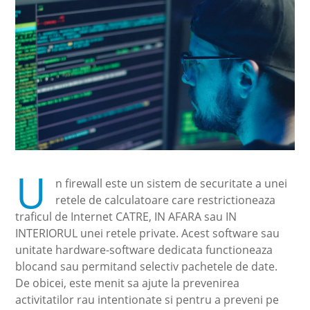
U
n firewall este un sistem de securitate a unei
retele de calculatoare care restrictioneaza
traficul de Internet CATRE, IN AFARA sau IN
INTERIORUL unei retele private. Acest software sau
unitate hardware-software dedicata functioneaza
blocand sau permitand selectiv pachetele de date.
De obicei, este menit sa ajute la prevenirea
activitatilor rau intentionate si pentru a preveni pe