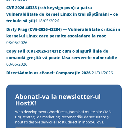
CVE-2026-46333 (ssh-keysign-pwn): a patra
vulnerabilitate de kernel Linux în trei săptămâni – ce
trebuie să știți
18/05/2026
Dirty Frag (CVE-2026-43284) — Vulnerabilitate critică în
kernel-ul Linux care permite escaladare la root
08/05/2026
Copy Fail (CVE-2026-31431): cum o singură linie de
comandă greșită vă poate lăsa serverele vulnerabile
03/05/2026
DirectAdmin vs cPanel: Comparație 2026
21/01/2026
Abonati-va la newsletter-ul
HostX!
Web development (WordPress, Joomla si multe alte CMS-
uri), strategii de marketing, recomandări de securitate și
noutăți despre serviciile HostX direct în inbox-ul dvs.