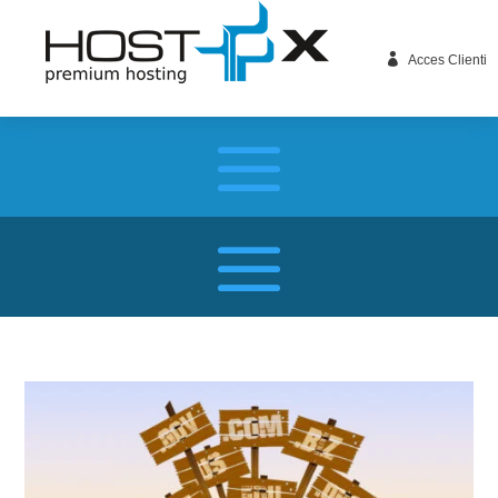

Acces Clienti