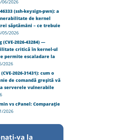
/06/2026
46333 (ssh-keysign-pwn): a
nerabilitate de kernel
trei săptămâni – ce trebuie
8/05/2026
g (CVE-2026-43284) —
litate critică în kernel-ul
re permite escaladare la
5/2026
 (CVE-2026-31431): cum o
inie de comandă greșită vă
a serverele vulnerabile
6
min vs cPanel: Comparație
1/2026
nati-va la