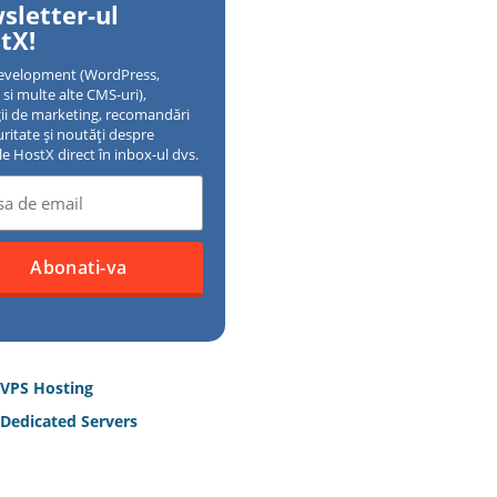
sletter-ul
tX!
evelopment (WordPress,
si multe alte CMS-uri),
gii de marketing, recomandări
uritate și noutăți despre
ile HostX direct în inbox-ul dvs.
 VPS Hosting
Dedicated Servers