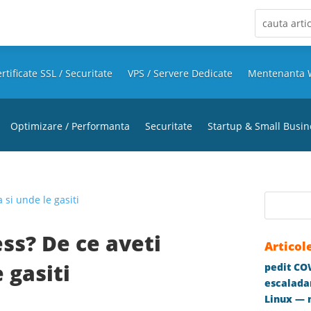
rtificate SSL / Securitate
VPS / Servere Dedicate
Mentenanta 
Optimizare / Performanta
Securitate
Startup & Small Busin
ss? De ce aveti
Articol
 gasiti
pedit COW
escaladar
Linux — m