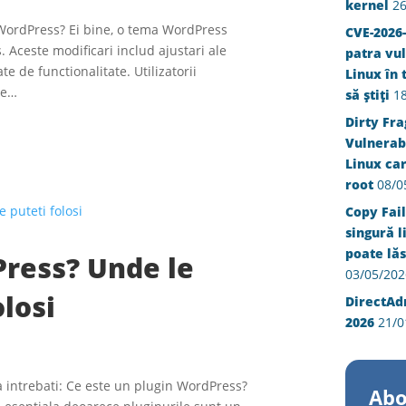
kernel
26
 WordPress? Ei bine, o tema WordPress
CVE-2026-
 Aceste modificari includ ajustari ale
patra vul
e de functionalitate. Utilizatorii
Linux în 
le…
să știți
1
Dirty Fra
Vulnerabi
Linux ca
root
08/0
Copy Fail
singură l
poate lăs
Press? Unde le
03/05/202
olosi
DirectAd
2026
21/0
 intrebati: Ce este un plugin WordPress?
Abo