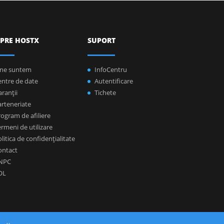
PRE HOSTX
SUPORT
ine suntem
InfoCentru
entre de date
Autentificare
ranţii
Tichete
arteneriate
ogram de afiliere
rmeni de utilizare
litica de confidenţialitate
ontact
NPC
OL