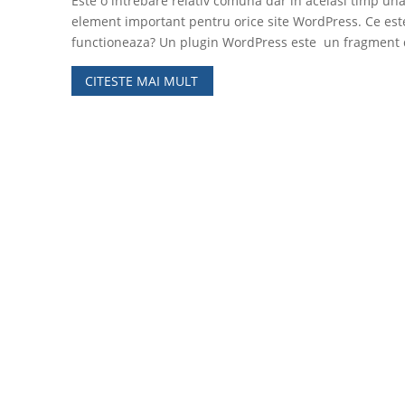
Este o intrebare relativ comuna dar in acelasi timp un
element important pentru orice site WordPress. Ce es
functioneaza? Un plugin WordPress este un fragment
CITESTE MAI MULT