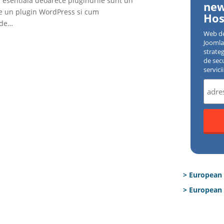
a esentiala deoarece pluginurile sunt un
new
te un plugin WordPress si cum
Hos
 de…
Web d
Joomla 
strate
de sec
servici
> European
> European 