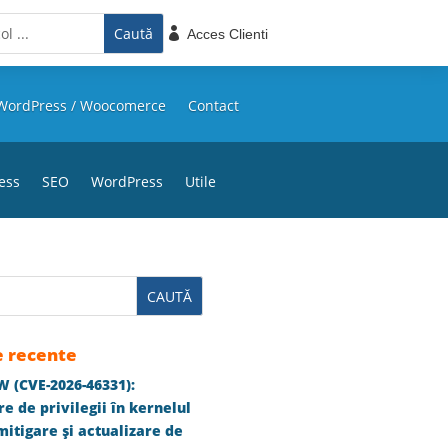

Acces Clienti
WordPress / Woocomerce
Contact
ess
SEO
WordPress
Utile
e recente
 (CVE-2026-46331):
e de privilegii în kernelul
itigare și actualizare de