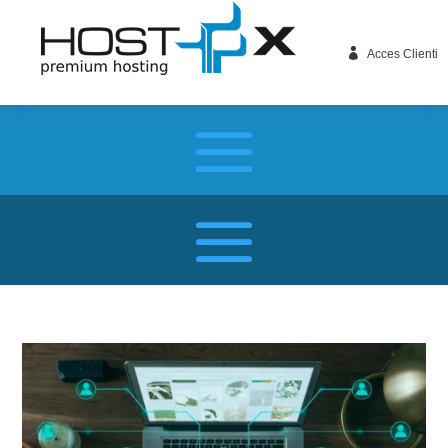

Acces Clienti