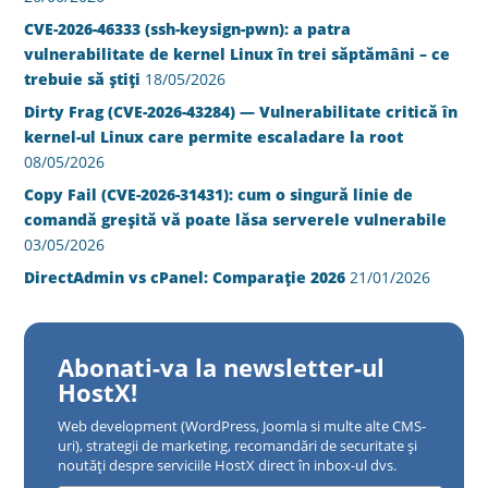
CVE-2026-46333 (ssh-keysign-pwn): a patra
vulnerabilitate de kernel Linux în trei săptămâni – ce
trebuie să știți
18/05/2026
Dirty Frag (CVE-2026-43284) — Vulnerabilitate critică în
kernel-ul Linux care permite escaladare la root
08/05/2026
Copy Fail (CVE-2026-31431): cum o singură linie de
comandă greșită vă poate lăsa serverele vulnerabile
03/05/2026
DirectAdmin vs cPanel: Comparație 2026
21/01/2026
Abonati-va la newsletter-ul
HostX!
Web development (WordPress, Joomla si multe alte CMS-
uri), strategii de marketing, recomandări de securitate și
noutăți despre serviciile HostX direct în inbox-ul dvs.