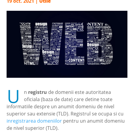
19 oct. 2021
|
Utile
U
n
registru
de domenii este autoritatea
oficiala (baza de date) care detine toate
informatiile despre un anumit domeniu de nivel
superior sau extensie (TLD). Registrul se ocupa si cu
inregistrarea domeniilor
pentru un anumit domeniu
de nivel superior (TLD).