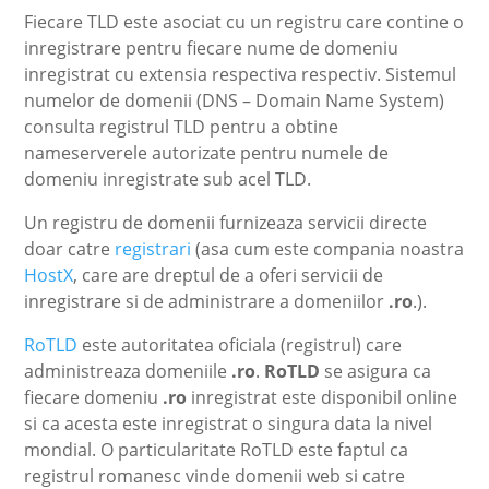
Fiecare TLD este asociat cu un registru care contine o
inregistrare pentru fiecare nume de domeniu
inregistrat cu extensia respectiva respectiv. Sistemul
numelor de domenii (DNS – Domain Name System)
consulta registrul TLD pentru a obtine
nameserverele autorizate pentru numele de
domeniu inregistrate sub acel TLD.
Un registru de domenii furnizeaza servicii directe
doar catre
registrari
(asa cum este compania noastra
HostX
, care are dreptul de a oferi servicii de
inregistrare si de administrare a domeniilor
.ro
.).
RoTLD
este autoritatea oficiala (registrul) care
administreaza domeniile
.ro
.
RoTLD
se asigura ca
fiecare domeniu
.ro
inregistrat este disponibil online
si ca acesta este inregistrat o singura data la nivel
mondial. O particularitate RoTLD este faptul ca
registrul romanesc vinde domenii web si catre