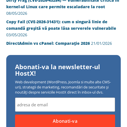
Dirty Frag (CVE-2026-43284) — Vulnerabilitate critică în
kernel-ul Linux care permite escaladare la root
08/05/2026
Copy Fail (CVE-2026-31431): cum o singură linie de
comandă greșită vă poate lăsa serverele vulnerabile
03/05/2026
DirectAdmin vs cPanel: Comparație 2026
21/01/2026
Abonati-va la newsletter-ul
HostX!
Web development (WordPress, Joomla si multe alte CMS-
uri), strategii de marketing, recomandări de securitate și
noutăți despre serviciile HostX direct în inbox-ul dvs.