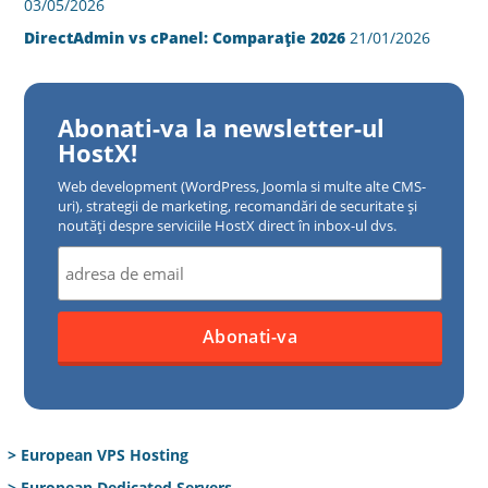
03/05/2026
DirectAdmin vs cPanel: Comparație 2026
21/01/2026
Abonati-va la newsletter-ul
HostX!
Web development (WordPress, Joomla si multe alte CMS-
uri), strategii de marketing, recomandări de securitate și
noutăți despre serviciile HostX direct în inbox-ul dvs.
> European VPS Hosting
> European Dedicated Servers