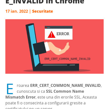
E_INVALID in Chrome
17 ian. 2022
|
Securitate
E
roarea
ERR_CERT_COMMON_NAME_INVALID
,
cunoscuta si ca
SSL Common Name
Mismatch Error
, este una din erorile SSL. Aceasta
poate fi o consecinta a configurarii gresite a
certificatului pe un server.