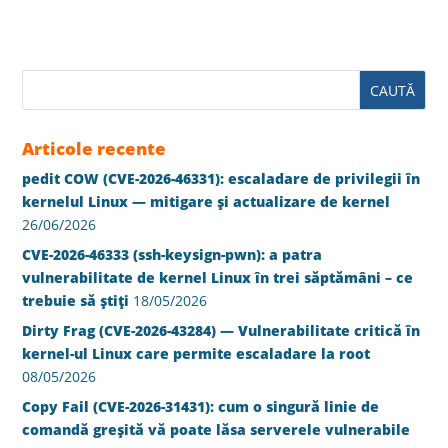
Articole recente
pedit COW (CVE-2026-46331): escaladare de privilegii în
kernelul Linux — mitigare și actualizare de kernel
26/06/2026
CVE-2026-46333 (ssh-keysign-pwn): a patra
vulnerabilitate de kernel Linux în trei săptămâni – ce
trebuie să știți
18/05/2026
Dirty Frag (CVE-2026-43284) — Vulnerabilitate critică în
kernel-ul Linux care permite escaladare la root
08/05/2026
Copy Fail (CVE-2026-31431): cum o singură linie de
comandă greșită vă poate lăsa serverele vulnerabile