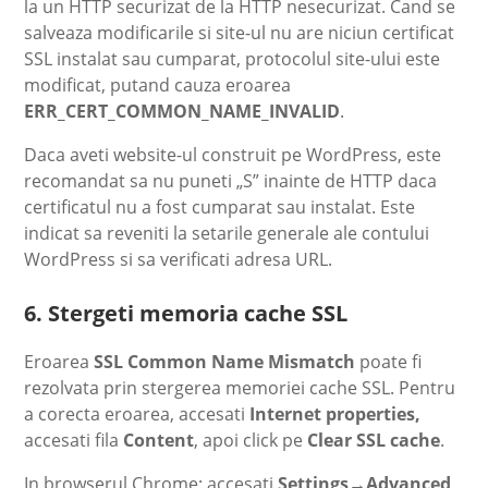
la un HTTP securizat de la HTTP nesecurizat. Cand se
salveaza modificarile si site-ul nu are niciun certificat
SSL instalat sau cumparat, protocolul site-ului este
modificat, putand cauza eroarea
ERR_CERT_COMMON_NAME_INVALID
.
Daca aveti website-ul construit pe WordPress, este
recomandat sa nu puneti „S” inainte de HTTP daca
certificatul nu a fost cumparat sau instalat. Este
indicat sa reveniti la setarile generale ale contului
WordPress si sa verificati adresa URL.
6. Stergeti memoria cache SSL
Eroarea
SSL Common Name Mismatch
poate fi
rezolvata prin stergerea memoriei cache SSL. Pentru
a corecta eroarea, accesati
Internet properties,
accesati fila
Content
, apoi click pe
Clear SSL cache
.
In browserul Chrome: accesati
Settings→Advanced