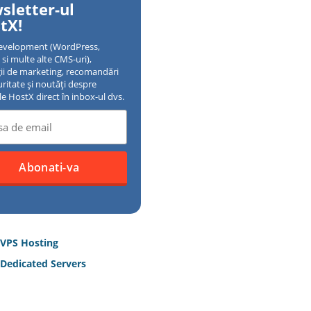
sletter-ul
tX!
evelopment (WordPress,
si multe alte CMS-uri),
gii de marketing, recomandări
uritate și noutăți despre
ile HostX direct în inbox-ul dvs.
 VPS Hosting
Dedicated Servers