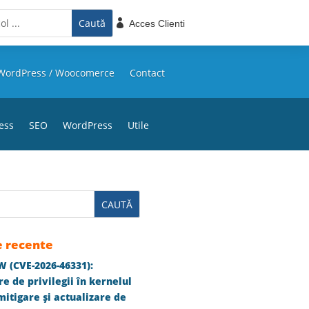

Acces Clienti
WordPress / Woocomerce
Contact
ess
SEO
WordPress
Utile
e recente
 (CVE-2026-46331):
e de privilegii în kernelul
itigare și actualizare de