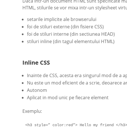
Daca intr-un document HTML sunt specificate mai
HTML, stilurile se vor mixa intr-un stylesheet vir
setarile implicite ale browserului
foi de stiluri externe (din fisiere CSS)
foi de stiluri interne (din sectiunea HEAD)
stiluri inline (din tagul elementului HTML)
Inline CSS
Inainte de CSS, acesta era singurul mod de a apl
Nu este un mod eficient de a scrie, deoarece 
Autonom
Aplicat in mod unic pe fiecare element
Exemplu:
<h3 style=” color:red”> Hello my friend </h3>