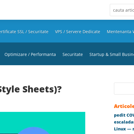
rtificate SSL / Securitate
VPS / Servere Dedicate
Mentenanta 
Optimizare / Performanta
Securitate
Startup & Small Busin
Style Sheets)?
Articol
pedit COW
escaladar
Linux — m