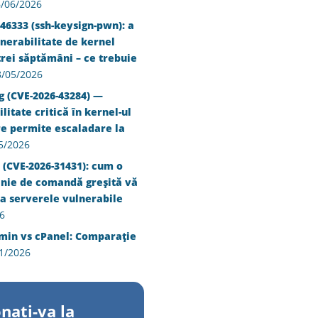
/06/2026
46333 (ssh-keysign-pwn): a
nerabilitate de kernel
trei săptămâni – ce trebuie
8/05/2026
g (CVE-2026-43284) —
litate critică în kernel-ul
re permite escaladare la
5/2026
 (CVE-2026-31431): cum o
inie de comandă greșită vă
a serverele vulnerabile
6
min vs cPanel: Comparație
1/2026
nati-va la