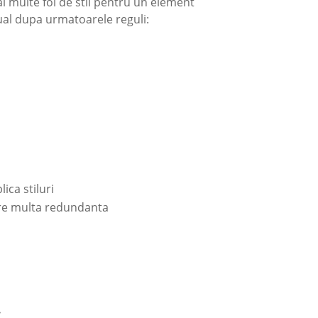
 multe foi de stil pentru un element
tual dupa urmatoarele reguli:
ica stiluri
are multa redundanta

