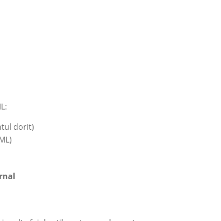
L:
tul dorit)
TML)
rnal