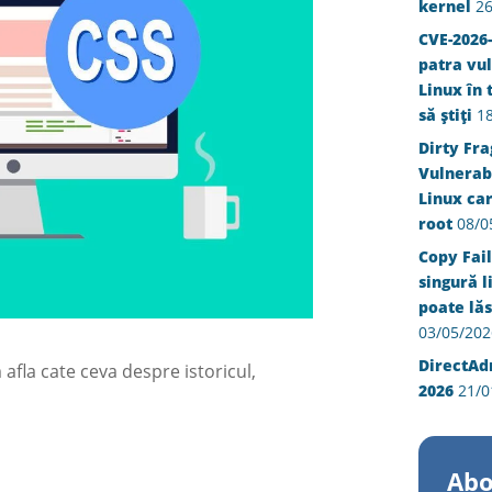
kernel
26
CVE-2026-
patra vul
Linux în 
să știți
1
Dirty Fra
Vulnerabi
Linux ca
root
08/0
Copy Fail
singură l
poate lăs
03/05/202
DirectAd
 afla cate ceva despre istoricul,
2026
21/0
Abo