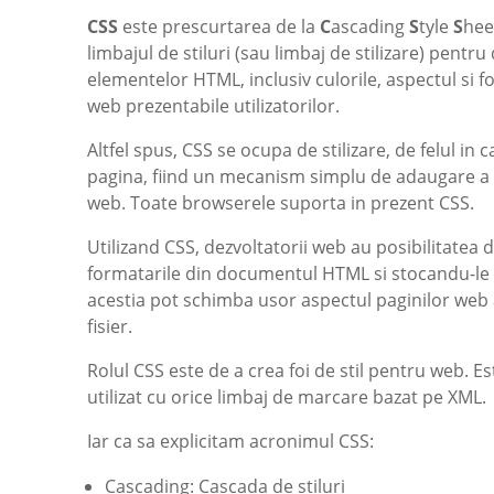
CSS
este prescurtarea de la
C
ascading
S
tyle
S
heet
limbajul de stiluri (sau limbaj de stilizare) pentr
elementelor HTML, inclusiv culorile, aspectul si fo
web prezentabile utilizatorilor.
Altfel spus, CSS se ocupa de stilizare, de felul i
pagina, fiind un mecanism simplu de adaugare a
web. Toate browserele suporta in prezent CSS.
Utilizand CSS, dezvoltatorii web au posibilitatea d
formatarile din documentul HTML si stocandu-le in
acestia pot schimba usor aspectul paginilor web 
fisier.
Rolul CSS este de a crea foi de stil pentru web. 
utilizat cu orice limbaj de marcare bazat pe XML.
Iar ca sa explicitam acronimul CSS:
Cascading: Cascada de stiluri