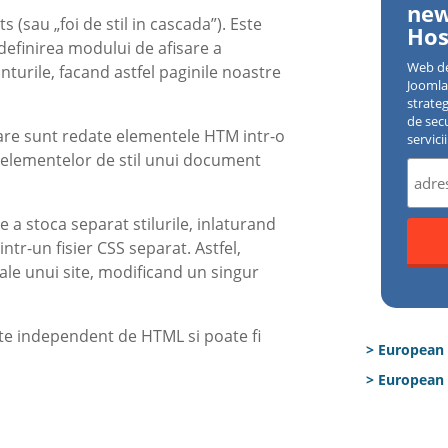
new
s (sau „foi de stil in cascada”). Este
Hos
u definirea modului de afisare a
Web d
nturile, facand astfel paginile noastre
Joomla 
strate
de sec
n care sunt redate elementele HTM intr-o
servici
 elementelor de stil unui document
e a stoca separat stilurile, inlaturand
tr-un fisier CSS separat. Astfel,
ale unui site, modificand un singur
Este independent de HTML si poate fi
> European
> European 