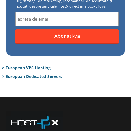
uri), strategii de marketing, recomandări de securitate și
noutăți despre serviciile HostX direct în inbox-ul dvs.
> European VPS Hosting
> European Dedicated Servers