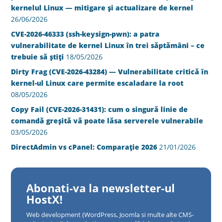
kernelul Linux — mitigare și actualizare de kernel
26/06/2026
CVE-2026-46333 (ssh-keysign-pwn): a patra
vulnerabilitate de kernel Linux în trei săptămâni – ce
trebuie să știți
18/05/2026
Dirty Frag (CVE-2026-43284) — Vulnerabilitate critică în
kernel-ul Linux care permite escaladare la root
08/05/2026
Copy Fail (CVE-2026-31431): cum o singură linie de
comandă greșită vă poate lăsa serverele vulnerabile
03/05/2026
DirectAdmin vs cPanel: Comparație 2026
21/01/2026
Abonati-va la newsletter-ul
HostX!
Web development (WordPress, Joomla si multe alte CMS-