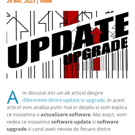
28 dec. 2023
|
Utile
A
m discutat intr-un alt articol despre
diferentele dintre update si upgrade
. In acest
articol vom analiza putin mai in detaliu si vom explica
ce inseamna o
actualizare software
. Mai exact, vom
vedea ce inseamna
software update
si
software
upgrade
si cand aveti nevoie de fiecare dintre