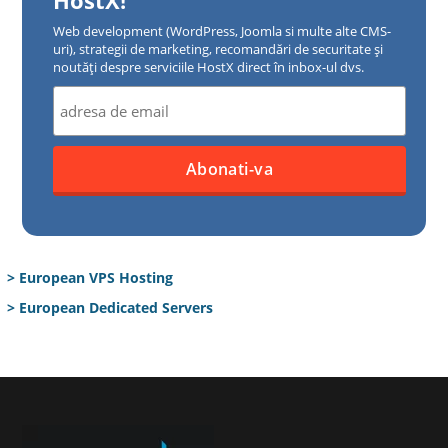
Web development (WordPress, Joomla si multe alte CMS-
uri), strategii de marketing, recomandări de securitate și
noutăți despre serviciile HostX direct în inbox-ul dvs.
> European VPS Hosting
> European Dedicated Servers