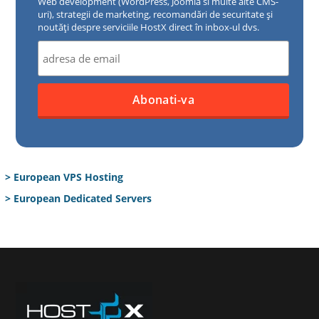
Web development (WordPress, Joomla si multe alte CMS-
uri), strategii de marketing, recomandări de securitate și
noutăți despre serviciile HostX direct în inbox-ul dvs.
> European VPS Hosting
> European Dedicated Servers