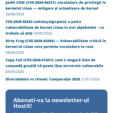
pedit COW (CVE-2026-46331): escaladare de privilegii în
kernelul Linux — mitigare și actualizare de kernel
26/06/2026
CVE-2026-46333 (ssh-keysign-pwn): a patra
vulnerabilitate de kernel Linux în trei săptămâni – ce
trebuie să știți
18/05/2026
Dirty Frag (CVE-2026-43284) — Vulnerabilitate critică în
kernel-ul Linux care permite escaladare la root
08/05/2026
Copy Fail (CVE-2026-31431): cum o singură linie de
comandă greșită vă poate lăsa serverele vulnerabile
03/05/2026
DirectAdmin vs cPanel: Comparație 2026
21/01/2026
Abonati-va la newsletter-ul
HostX!